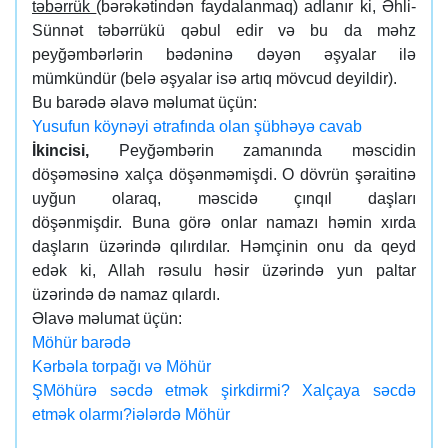
təbərrük
(bərəkətindən faydalanmaq) adlanır ki, Əhli-
Sünnət təbərrükü qəbul edir və bu da məhz
peyğəmbərlərin bədəninə dəyən əşyalar ilə
mümkündür (belə əşyalar isə artıq mövcud deyildir).
Bu barədə əlavə məlumat üçün:
Yusufun köynəyi ətrafında olan şübhəyə cavab
İkincisi,
Peyğəmbərin zamanında məscidin
döşəməsinə xalça döşənməmişdi. O dövrün şəraitinə
uyğun olaraq, məscidə çınqıl daşları
döşənmişdir. Buna görə onlar namazı həmin xırda
daşların üzərində qılırdılar. Həmçinin onu da qeyd
edək ki, Allah rəsulu həsir üzərində yun paltar
üzərində də namaz qılardı.
Əlavə məlumat üçün:
Möhür barədə
Kərbəla torpağı və Möhür
Ş
Möhürə səcdə etmək şirkdirmi? Xalçaya səcdə
etmək olarmı?
iələrdə Möhür