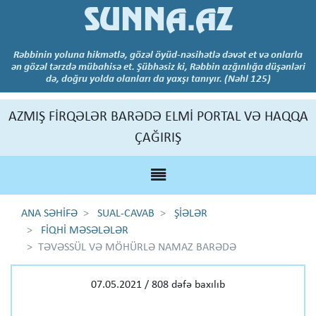
SUNNA.AZ
Rəbbinin yoluna hikmətlə, gözəl öyüd-nəsihətlə dəvət et və onlarla
ən gözəl tərzdə mübahisə et. Şübhəsiz ki, Rəbbin azğınlığa düşənləri
də, doğru yolda olanları da yaxşı tanıyır. (Nəhl 125)
AZMIŞ FİRQƏLƏR BARƏDƏ ELMİ PORTAL VƏ HAQQA
ÇAĞIRIŞ
ANA SƏHİFƏ
SUAL-CAVAB
ŞİƏLƏR
FİQHİ MƏSƏLƏLƏR
TƏVƏSSÜL VƏ MÖHÜRLƏ NAMAZ BARƏDƏ
07.05.2021 / 808 dəfə baxılıb