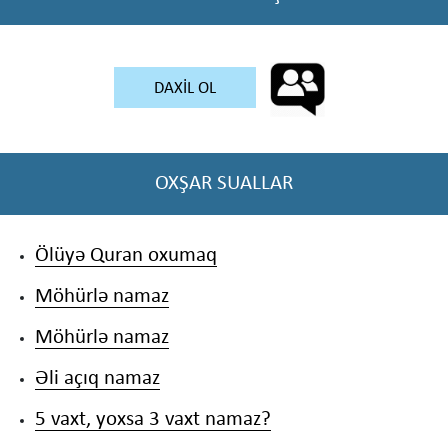
DAXİL OL
OXŞAR SUALLAR
Ölüyə Quran oxumaq
Möhürlə namaz
Möhürlə namaz
Əli açıq namaz
5 vaxt, yoxsa 3 vaxt namaz?