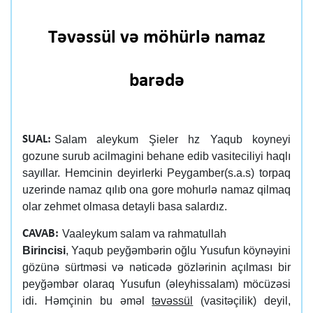
Təvəssül və möhürlə namaz
barədə
Salam aleykum Şieler hz Yaqub koyneyi
SUAL:
gozune surub acilmagini behane edib vasiteciliyi haqlı
sayıllar. Hemcinin deyirlerki Peygamber(s.a.s) torpaq
uzerinde namaz qılıb ona gore mohurlə namaz qilmaq
olar zehmet olmasa detayli basa salardız.
Vaaleykum salam va rahmatullah
CAVAB:
Birincisi
, Yaqub peyğəmbərin oğlu Yusufun köynəyini
gözünə sürtməsi və nəticədə gözlərinin açılması bir
peyğəmbər olaraq Yusufun (əleyhissalam) möcüzəsi
idi. Həmçinin bu əməl
təvəssül
(vasitəçilik) deyil,