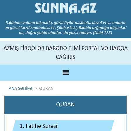
SUNNA.AZ
Rəbbinin yoluna hikmətlə, gözəl öyüd-nəsihətlə dəvət et və onlarla
ən gözəl tərzdə mübahisə et. Şübhəsiz ki, Rəbbin azğınlığa düşənləri
də, doğru yolda olanları da yaxşı tanıyır. (Nəhl 125)
AZMIŞ FİRQƏLƏR BARƏDƏ ELMİ PORTAL VƏ HAQQA
ÇAĞIRIŞ
ANA SƏHİFƏ
QURAN
QURAN
1. Fatihə Surəsi