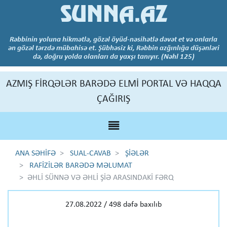
SUNNA.AZ
Rəbbinin yoluna hikmətlə, gözəl öyüd-nəsihətlə dəvət et və onlarla
ən gözəl tərzdə mübahisə et. Şübhəsiz ki, Rəbbin azğınlığa düşənləri
də, doğru yolda olanları da yaxşı tanıyır. (Nəhl 125)
AZMIŞ FİRQƏLƏR BARƏDƏ ELMİ PORTAL VƏ HAQQA
ÇAĞIRIŞ
ANA SƏHİFƏ
SUAL-CAVAB
ŞİƏLƏR
RAFİZİLƏR BARƏDƏ MƏLUMAT
ƏHLİ SÜNNƏ VƏ ƏHLİ ŞİƏ ARASINDAKİ FƏRQ
27.08.2022 / 498 dəfə baxılıb