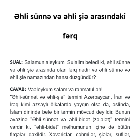
Əhli sünnə və əhli şiə arasındaki
fərq
Salamun aleykum. Sulalim belədi ki, əhli sünnə
SUAL:
və əhli şiə arasında olan fərq nədir və əhli sünnə və
əhli şiə namazından hansı düzgündür?
Vaaleykum salam va rahmatullah!
CAVAB:
"Əhli-sünnət və əhli-şiə" termini Azərbaycan, İran və
İraq kimi azsaylı ölkələrdə yayqın olsa da, əslində,
İslam dinində belə bir termin mövcud deyildir. Bunun
əvəzinə "Əhli-sünnət və əhli-bidət (zəlalət)" termini
vardır ki, "əhli-bidət" məfhumunun içinə də bütün
firqələr daxildir. Xəvariclər, cəhmilər, şiələr, sufilər,