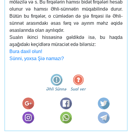
mötəzilə və s. Bu firqələrin hamısı bidət firqələri hesab
olunur və hamısı Əhli-sünnətin müqabilində durur.
Bütün bu firqələr, o cümlədən də şiə firqəsi ilə Əhli-
sünnət arasındakı əsas fərq və ayırım məhz əqidə
əsaslarında olan ayrılıqdır.
Sualın ikinci hissəsinə gəldikdə isə, bu haqda
aşağıdakı keçidlərə müraciət edə bilərsiz:
Bura daxil olun!
Sünni, yoxsa Şiə namazı?
Əhli Sünnə
Sual ver