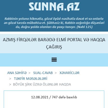
SUNNA.AZ
Rəbbinin yoluna hikmətlə, gözəl öyüd-nəsihətlə dəvət et və onlarla
ən gözəl tərzdə mübahisə et. Şübhəsiz ki, Rəbbin azğınlığa düşənləri
də, doğru yolda olanları da yaxşı tanıyır. (Nəhl 125)
AZMIŞ FİRQƏLƏR BARƏDƏ ELMİ PORTAL VƏ HAQQA
ÇAĞIRIŞ
ANA SƏHİFƏ
SUAL-CAVAB
XƏVARİCLƏR
TƏKFİR MƏSƏLƏLƏRİ
BÖYÜK ŞİRK ÜZRƏ ÖLƏNLƏR HAQDA
12.08.2021 / 747 dəfə baxılıb