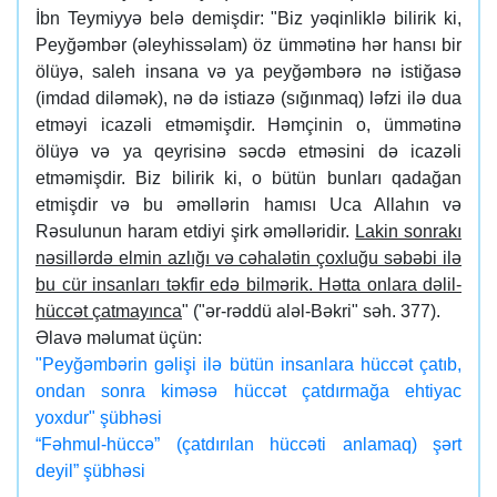
İbn Teymiyyə belə demişdir: "Biz yəqinliklə bilirik ki,
Peyğəmbər (əleyhissəlam) öz ümmətinə hər hansı bir
ölüyə, saleh insana və ya peyğəmbərə nə istiğasə
(imdad diləmək), nə də istiazə (sığınmaq) ləfzi ilə dua
etməyi icazəli etməmişdir. Həmçinin o, ümmətinə
ölüyə və ya qeyrisinə səcdə etməsini də icazəli
etməmişdir. Biz bilirik ki, o bütün bunları qadağan
etmişdir və bu əməllərin hamısı Uca Allahın və
Rəsulunun haram etdiyi şirk əməlləridir.
Lakin sonrakı
nəsillərdə elmin azlığı və cəhalətin çoxluğu səbəbi ilə
bu cür insanları təkfir edə bilmərik. Hətta onlara dəlil-
hüccət çatmayınca
" ("ər-rəddü aləl-Bəkri" səh. 377).
Əlavə məlumat üçün:
"Peyğəmbərin gəlişi ilə bütün insanlara hüccət çatıb,
ondan sonra kiməsə hüccət çatdırmağa ehtiyac
yoxdur" şübhəsi
“Fəhmul-hüccə” (çatdırılan hüccəti anlamaq) şərt
deyil” şübhəsi