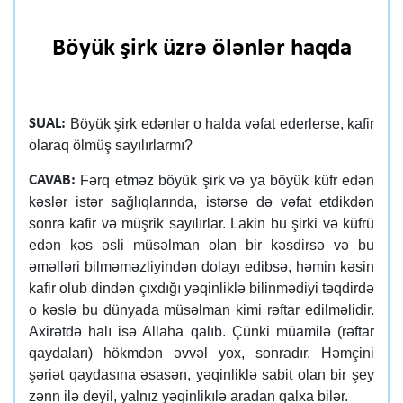
Böyük şirk üzrə ölənlər haqda
Böyük şirk edənlər o halda vəfat ederlerse, kafir
SUAL:
olaraq ölmüş sayılırlarmı?
Fərq etməz böyük şirk və ya böyük küfr edən
CAVAB:
kəslər istər sağlıqlarında, istərsə də vəfat etdikdən
sonra kafir və müşrik sayılırlar. Lakin bu şirki və küfrü
edən kəs əsli müsəlman olan bir kəsdirsə və bu
əməlləri bilməməzliyindən dolayı edibsə, həmin kəsin
kafir olub dindən çıxdığı yəqinliklə bilinmədiyi təqdirdə
o kəslə bu dünyada müsəlman kimi rəftar edilməlidir.
Axirətdə halı isə Allaha qalıb. Çünki müamilə (rəftar
qaydaları) hökmdən əvvəl yox, sonradır. Həmçini
şəriət qaydasına əsasən, yəqinliklə sabit olan bir şey
zənn ilə deyil, yalnız yəqinlikılə aradan qalxa bilər.