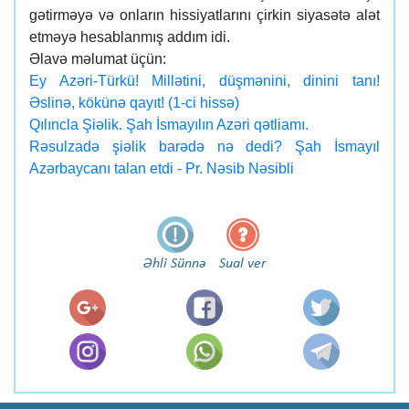
gətirməyə və onların hissiyatlarını çirkin siyasətə alət
etməyə hesablanmış addım idi.
Əlavə məlumat üçün:
Ey Azəri-Türkü! Millətini, düşmənini, dinini tanı!
Əslinə, kökünə qayıt! (1-ci hissə)
Qılıncla Şiəlik. Şah İsmayılın Azəri qətliamı.
Rəsulzadə şiəlik barədə nə dedi? Şah İsmayıl
Azərbaycanı talan etdi - Pr. Nəsib Nəsibli
Əhli Sünnə
Sual ver