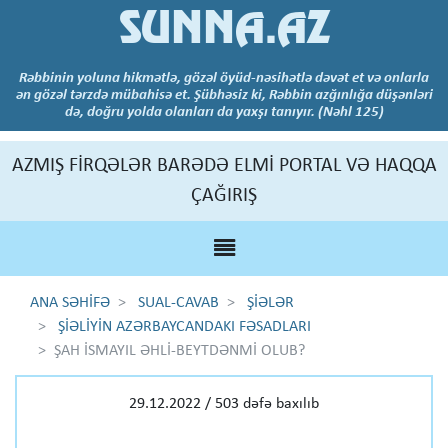
SUNNA.AZ
Rəbbinin yoluna hikmətlə, gözəl öyüd-nəsihətlə dəvət et və onlarla
ən gözəl tərzdə mübahisə et. Şübhəsiz ki, Rəbbin azğınlığa düşənləri
də, doğru yolda olanları da yaxşı tanıyır. (Nəhl 125)
AZMIŞ FİRQƏLƏR BARƏDƏ ELMİ PORTAL VƏ HAQQA
ÇAĞIRIŞ
ANA SƏHİFƏ
SUAL-CAVAB
ŞİƏLƏR
ŞİƏLİYİN AZƏRBAYCANDAKI FƏSADLARI
ŞAH İSMAYIL ƏHLİ-BEYTDƏNMİ OLUB?
29.12.2022 / 503 dəfə baxılıb