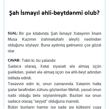
Şah İsmayıl əhli-beytdənmi olub?
Bir şiə kitabında Şah İsmayıl Xətayinin İmam
SUAL:
Musa Kazımın (rahmətullahi aleyh) nəslindən
olduğunu söyləyir. Buna aydınlıq gətirsəniz çox gözəl
olar
Təbii ki, bu yalandır.
CAVAB:
Sadəcə olaraq, Xətai siyasəti ələ almaq üçün
şiəlikdən, şiələri ələ almaq üçün isə əhli-beyt adından
istifadə edirdi.
Təsəvvür edin ki, onun zamanında Xətainin hətta
şiələr tərəfindən zühuru gözlənilən Mehdi, yaxud onun
naibi olduğu belə söylənilmişdir. Bəziləri isə onun
sadəcə olaraq "seyyid" olduğuna inanırdı.
Bütün bunların hamısı isə sadə şiə kütləsini cuşa