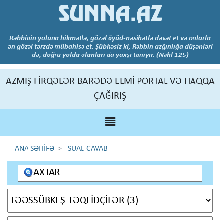
SUNNA.AZ
Rəbbinin yoluna hikmətlə, gözəl öyüd-nəsihətlə dəvət et və onlarla
ən gözəl tərzdə mübahisə et. Şübhəsiz ki, Rəbbin azğınlığa düşənləri
də, doğru yolda olanları da yaxşı tanıyır. (Nəhl 125)
AZMIŞ FİRQƏLƏR BARƏDƏ ELMİ PORTAL VƏ HAQQA
ÇAĞIRIŞ
ANA SƏHİFƏ
SUAL-CAVAB