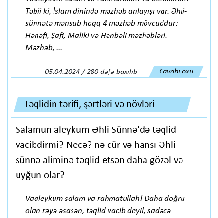
Təbii ki, İslam dinində məzhəb anlayışı var. Əhli-
sünnətə mənsub haqq 4 məzhəb mövcuddur:
Hənəfi, Şafi, Maliki və Hənbəli məzhəbləri.
Məzhəb, ...
Cavabı oxu
05.04.2024 / 280 dəfə baxılıb
Təqlidin tərifi, şərtləri və növləri
Salamun aleykum Əhli Sünnə'də təqlid
vacibdirmi? Necə? nə cür və hansı Əhli
sünnə aliminə təqlid etsən daha gözəl və
uyğun olar?
Vaaleykum salam va rahmatullah! Daha doğru
olan rəyə əsasən, təqlid vacib deyil, sadəcə