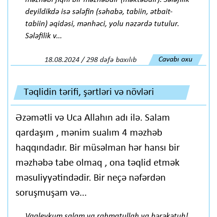
deyildikdə isə sələfin (səhabə, tabiin, ətbait-
tabiin) əqidəsi, mənhəci, yolu nəzərdə tutulur.
Sələfilik v...
Cavabı oxu
18.08.2024 / 298 dəfə baxılıb
Təqlidin tərifi, şərtləri və növləri
Əzəmətli və Uca Allahın adı ilə. Salam
qardaşım , mənim sualım 4 məzhəb
haqqındadır. Bir müsəlman hər hansı bir
məzhəbə tabe olmaq , ona təqlid etmək
məsuliyyətindədir. Bir neçə nəfərdən
soruşmuşam və...
Vaaleykum salam va rahmatullah va bərəkətuh!