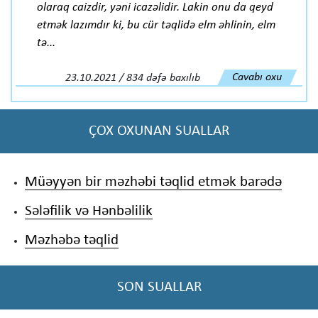
olaraq caizdir, yəni icazəlidir. Lakin onu da qeyd
etmək lazımdır ki, bu cür təqlidə elm əhlinin, elm
tə...
Cavabı oxu
23.10.2021 / 834 dəfə baxılıb
ÇOX OXUNAN SUALLAR
Müəyyən bir məzhəbi təqlid etmək barədə
Sələfilik və Hənbəlilik
Məzhəbə təqlid
SON SUALLAR