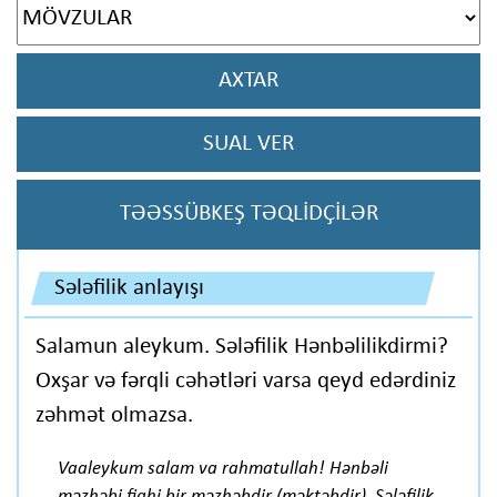
AXTAR
SUAL VER
TƏƏSSÜBKEŞ TƏQLİDÇİLƏR
Sələfilik anlayışı
Salamun aleykum. Sələfilik Hənbəlilikdirmi?
Oxşar və fərqli cəhətləri varsa qeyd edərdiniz
zəhmət olmazsa.
Vaaleykum salam va rahmatullah! Hənbəli
məzhəbi fiqhi bir məzhəbdir (məktəbdir). Sələfilik