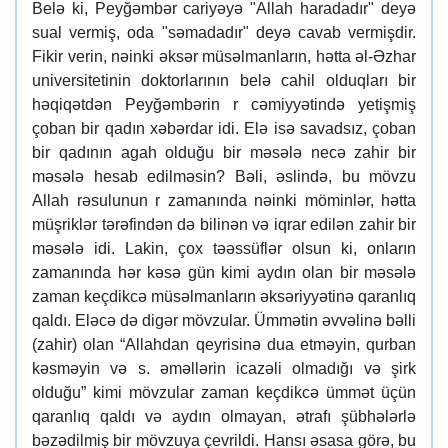
Belə ki, Peyğəmbər cariyəyə "Allah haradadır" deyə
sual vermiş, oda "səmadadır" deyə cavab vermişdir.
Fikir verin, nəinki əksər müsəlmanların, hətta əl-Əzhar
universitetinin doktorlarının belə cahil olduqları bir
həqiqətdən Peyğəmbərin r cəmiyyətində yetişmiş
çoban bir qadın xəbərdar idi. Elə isə savadsız, çoban
bir qadının agah olduğu bir məsələ necə zahir bir
məsələ hesab edilməsin? Bəli, əslində, bu mövzu
Allah rəsulunun r zamanında nəinki möminlər, hətta
müşriklər tərəfindən də bilinən və iqrar edilən zahir bir
məsələ idi. Lakin, çox təəssüflər olsun ki, onların
zamanında hər kəsə gün kimi aydın olan bir məsələ
zaman keçdikcə müsəlmanların əksəriyyətinə qaranlıq
qaldı. Eləcə də digər mövzular. Ümmətin əvvəlinə bəlli
(zahir) olan “Allahdan qeyrisinə dua etməyin, qurban
kəsməyin və s. əməllərin icazəli olmadığı və şirk
olduğu” kimi mövzular zaman keçdikcə ümmət üçün
qaranlıq qaldı və aydın olmayan, ətrafı şübhələrlə
bəzədilmiş bir mövzuya çevrildi. Hansı əsasa görə, bu