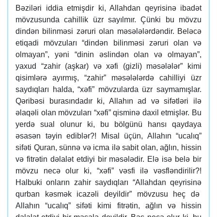
Bəziləri iddia etmişdir ki, Allahdan qeyrisinə ibadət
mövzusunda cahillik üzr sayılmır. Çünki bu mövzu
dindən bilinməsi zəruri olan məsələlərdəndir. Beləcə
etiqadi mövzuları “dindən bilinməsi zəruri olan və
olmayan”, yəni “dinin əslindən olan və olmayan”,
yaxud “zahir (aşkar) və xəfi (gizli) məsələlər” kimi
qisimlərə ayırmış, “zahir” məsələlərdə cahilliyi üzr
saydıqları halda, “xəfi” mövzularda üzr saymamışlar.
Qəribəsi burasındadır ki, Allahın ad və sifətləri ilə
əlaqəli olan mövzuları “xəfi” qisminə daxil etmişlər. Bu
yerdə sual olunur ki, bu bölgünü hansı qaydaya
əsasən təyin ediblər?! Misal üçün, Allahın “ucalıq”
sifəti Quran, sünnə və icma ilə sabit olan, ağlın, hissin
və fitrətin dəlalət etdiyi bir məsələdir. Elə isə belə bir
mövzu necə olur ki, “xəfi” vəsfi ilə vəsfləndirilir?!
Halbuki onların zahir saydıqları “Allahdan qeyrisinə
qurban kəsmək icazəli deyildir” mövzusu heç də
Allahın “ucalıq” sifəti kimi fitrətin, ağlın və hissin