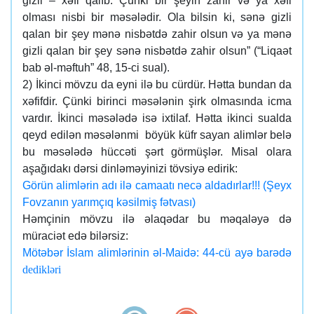
gizli – xəfi qalıb. Çünki bir şeyin zahir və ya xəfi
olması nisbi bir məsələdir. Ola bilsin ki, sənə gizli
qalan bir şey mənə nisbətdə zahir olsun və ya mənə
gizli qalan bir şey sənə nisbətdə zahir olsun” (“Liqaət
bab əl-məftuh” 48, 15-ci sual).
2) İkinci mövzu da eyni ilə bu cürdür. Hətta bundan da
xəfifdir. Çünki birinci məsələnin şirk olmasında icma
vardır. İkinci məsələdə isə ixtilaf. Hətta ikinci sualda
qeyd edilən məsələnmi böyük küfr sayan alimlər belə
bu məsələdə hüccəti şərt görmüşlər. Misal olara
aşağıdakı dərsi dinləməyinizi tövsiyə edirik:
Görün alimlərin adı ilə camaatı necə aldadırlar!!! (Şeyx
Fovzanın yarımçıq kəsilmiş fətvası)
Həmçinin mövzu ilə əlaqədar bu məqaləyə də
müraciət edə bilərsiz:
Mötəbər İslam alimlərinin əl-Maidə: 44-cü ayə barədə
dedikləri