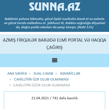
SUNNA.AZ
Rəbbinin yoluna hikmətlə, gözəl öyüd-nəsihətlə dəvət et və onlarla
ən gözəl tərzdə mübahisə et. Şübhəsiz ki, Rəbbin azğınlığa düşənləri
də, doğru yolda olanları da yaxşı tanıyır. (Nəhl 125)
AZMIŞ FİRQƏLƏR BARƏDƏ ELMİ PORTAL VƏ HAQQA
ÇAĞIRIŞ
ANA SƏHİFƏ
SUAL-CAVAB
XƏVARİCLƏR
CAHİLLİYİN ÜZR OLUB-OLMAMASI
CAHİLLİYİN ÜZÜR OLUB-OLMAMASI
21.04.2021 / 741 dəfə baxılıb