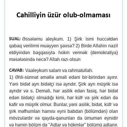
Cahilliyin üzür olub-olmaması
Əssələmu aleykum. 1) Şirk ismi huccətdən
SUAL:
qabaq verilirmi muəyyen şəxsə? 2) Birde Allahin nazil
etdiyindən başqasıyla hokm vermək (demokratiya)
məsələsində necə? Allah razı olsun
Vaaleykum salam va rahmatullah.
CAVAB:
1) Əhli-sünnət əməllə əməli edəni bir-birindən ayırır.
Yəni bidət ayrı bidətçi isə ayrıdır. Şirk ayrı müşrik isə
ayrıdır və s. Deməli, hər asilik edən fasiq, hər bidət
edən bidətçi olmadığı kimi, hər küfr və şirk edən də
kafir və müşrik olmur. Bunlar, yəni asilik, bidət, küfr və
şirk məfhumları hamısı eyni babdan (bölümdən) olan
mövzulardır və qayda-qanunları da ümumən eynidir
və həmin bölüm də "Adlar və hökmlər" bölümü adlanır.