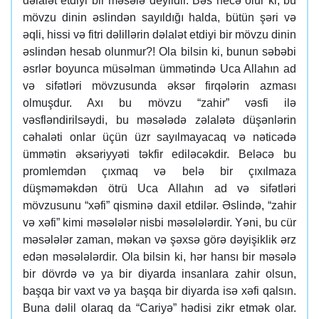
dəlalət etdiyi bir məsələ deyildir. Bəs necə olur ki, bu
mövzu dinin əslindən sayıldığı halda, bütün şəri və
əqli, hissi və fitri dəlillərin dəlalət etdiyi bir mövzu dinin
əslindən hesab olunmur?! Ola bilsin ki, bunun səbəbi
əsrlər boyunca müsəlman ümmətində Uca Allahın ad
və sifətləri mövzusunda əksər firqələrin azması
olmuşdur. Axı bu mövzu “zahir” vəsfi ilə
vəsfləndirilsəydi, bu məsələdə zəlalətə düşənlərin
cəhaləti onlar üçün üzr sayılmayacaq və nəticədə
ümmətin əksəriyyəti təkfir ediləcəkdir. Beləcə bu
promlemdən çıxmaq və belə bir çıxılmaza
düşməməkdən ötrü Uca Allahın ad və sifətləri
mövzusunu “xəfi” qisminə daxil etdilər. Əslində, “zahir
və xəfi” kimi məsələlər nisbi məsələlərdir. Yəni, bu cür
məsələlər zaman, məkan və şəxsə görə dəyişiklik ərz
edən məsələlərdir. Ola bilsin ki, hər hansı bir məsələ
bir dövrdə və ya bir diyarda insanlara zahir olsun,
başqa bir vaxt və ya başqa bir diyarda isə xəfi qalsın.
Buna dəlil olaraq da “Cariyə” hədisi zikr etmək olar.