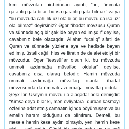
kimi mövzuları bir-birindən ayırıb, “bu, ümmətə
qaranlıq qala bilər, bu isə qaranlıq qala bilməz” və ya
“bu mövzuda cahillik üzr ola bilər, bu mövzu da isə üzr
ola bilməz” deyirsiniz? Əgər “ibadət mövzusu Quran
və sünnədə açıq bir şəkildə bəyan edilmişdir” deyilsə,
cavabımız belə olacaqdır: Allahın “ucalıq” sifəti də
Quran və sünnədə yüzlərlə ayə və hədisdə bəyan
edilmiş, üstəlik ağıl, hiss və fitrətin də dəlalət etdiyi bir
mövzudur. Əgər “təəssüflər olsun ki, bu mövzuda
ümməti azdırmağa müvəffəq oldular” deyilsə,
cavabımız qısa olaraq belədir: Həmin mövzuda
ümməti azdırmağa müvəffəq olanlar ibadət
mövzusunda da ümməti azdırmağa müvəffəq oldular.
Şeyx İbn Useymin mövzu ilə əlaqədar belə demişdir:
“Kimsə deyə bilər ki, mən övliyalara qurban kəsməyi
özlərinə adət etmiş camaatın içində böyümüşəm və bu
əməlin haram olduğunu da bilmirəm. Deməli, bu
məsələ həmin kəsə aydın olmayıb, yəni həmin kəsə