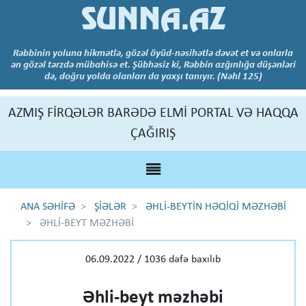
SUNNA.AZ
Rəbbinin yoluna hikmətlə, gözəl öyüd-nəsihətlə dəvət et və onlarla
ən gözəl tərzdə mübahisə et. Şübhəsiz ki, Rəbbin azğınlığa düşənləri
də, doğru yolda olanları da yaxşı tanıyır. (Nəhl 125)
AZMIŞ FİRQƏLƏR BARƏDƏ ELMİ PORTAL VƏ HAQQA
ÇAĞIRIŞ
ANA SƏHİFƏ
ŞİƏLƏR
ƏHLİ-BEYTİN HƏQİQİ MƏZHƏBİ
ƏHLİ-BEYT MƏZHƏBİ
06.09.2022 / 1036 dəfə baxılıb
Əhli-beyt məzhəbi