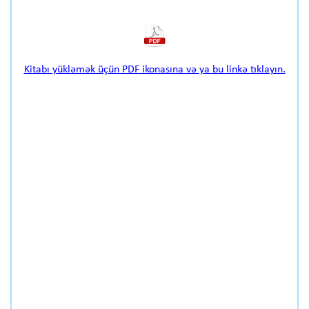
Kitabı yükləmək üçün PDF ikonasına və ya bu linkə tıklayın.