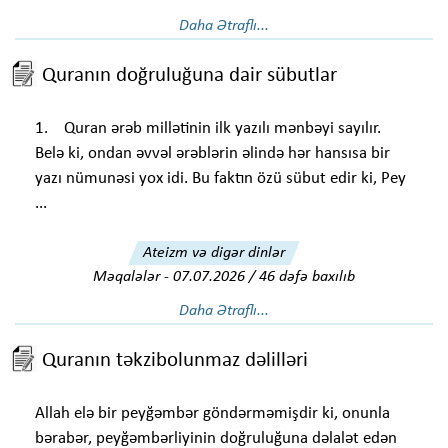
Daha Ətraflı...
Quranın doğruluğuna dair sübutlar
1. Quran ərəb millətinin ilk yazılı mənbəyi sayılır.
Belə ki, ondan əvvəl ərəblərin əlində hər hansısa bir
yazı nümunəsi yox idi. Bu faktın özü sübut edir ki, Pey
...
Ateizm və digər dinlər
Məqalələr
-
07.07.2026 / 46 dəfə baxılıb
Daha Ətraflı...
Quranın təkzibolunmaz dəlilləri
Allah elə bir peyğəmbər göndərməmişdir ki, onunla
bərabər, peyğəmbərliyinin doğruluğuna dəlalət edən