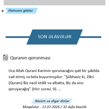
Hamısını göstər
SON ƏLAVƏLƏR
Quranın qorunması
Uca Allah Qurani Kərimin qorunacağını qəti bir şəkildə
vəd etmiş və belə buyurmuşdur: "Şübhəsiz ki, Zikri
(Quranı) Biz nazil etdik və əlbəttə, Biz də onu
qoruyacağıq" (Hicr surəsi, 9). ...
Ateizm və digər dinlər
Məqalələr
-
11.07.2026 / 32 dəfə baxılıb