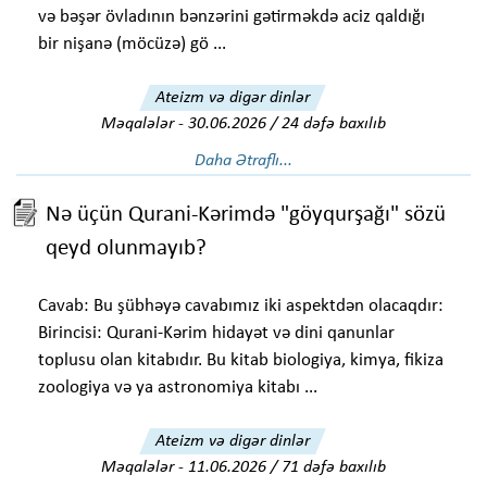
və bəşər övladının bənzərini gətirməkdə aciz qaldığı
bir nişanə (möcüzə) gö ...
Ateizm və digər dinlər
Məqalələr
-
30.06.2026 / 24 dəfə baxılıb
Daha Ətraflı...
Nə üçün Qurani-Kərimdə "göyqurşağı" sözü
qeyd olunmayıb?
Cavab: Bu şübhəyə cavabımız iki aspektdən olacaqdır:
Birincisi: Qurani-Kərim hidayət və dini qanunlar
toplusu olan kitabıdır. Bu kitab biologiya, kimya, fikiza
zoologiya və ya astronomiya kitabı ...
Ateizm və digər dinlər
Məqalələr
-
11.06.2026 / 71 dəfə baxılıb