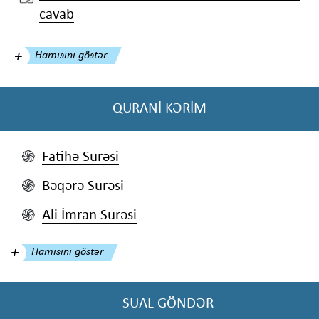
cavab
Hamısını göstər
QURANİ KƏRİM
Fatihə Surəsi
֍
Bəqərə Surəsi
֍
Ali İmran Surəsi
֍
Hamısını göstər
SUAL GÖNDƏR