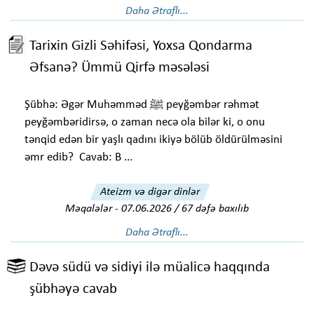
Daha Ətraflı...
Tarixin Gizli Səhifəsi, Yoxsa Qondarma
Əfsanə? Ümmü Qirfə məsələsi
Şübhə: Əgər Muhəmməd ﷺ peyğəmbər rəhmət
peyğəmbəridirsə, o zaman necə ola bilər ki, o onu
tənqid edən bir yaşlı qadını ikiyə bölüb öldürülməsini
əmr edib? Cavab: B ...
Ateizm və digər dinlər
Məqalələr
-
07.06.2026 / 67 dəfə baxılıb
Daha Ətraflı...
Dəvə südü və sidiyi ilə müalicə haqqında
şübhəyə cavab