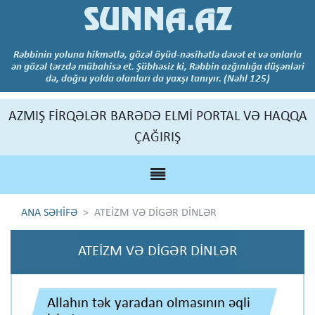
SUNNA.AZ
Rəbbinin yoluna hikmətlə, gözəl öyüd-nəsihətlə dəvət et və onlarla
ən gözəl tərzdə mübahisə et. Şübhəsiz ki, Rəbbin azğınlığa düşənləri
də, doğru yolda olanları da yaxşı tanıyır. (Nəhl 125)
AZMIŞ FİRQƏLƏR BARƏDƏ ELMİ PORTAL VƏ HAQQA
ÇAĞIRIŞ
ANA SƏHİFƏ
ATEİZM VƏ DİGƏR DİNLƏR
ATEİZM VƏ DİGƏR DİNLƏR
Allahın tək yaradan olmasının əqli