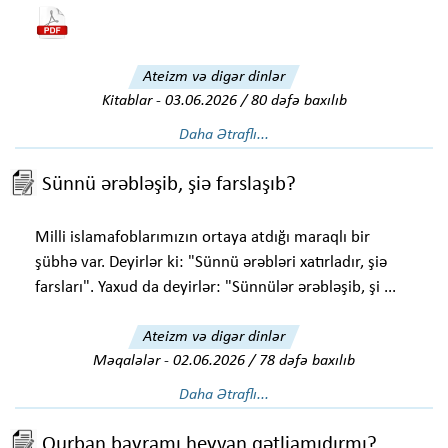
Ateizm və digər dinlər
Kitablar
-
03.06.2026 / 80 dəfə baxılıb
Daha Ətraflı...
Sünnü ərəbləşib, şiə farslaşıb?
Milli islamafoblarımızın ortaya atdığı maraqlı bir
şübhə var. Deyirlər ki: "Sünnü ərəbləri xatırladır, şiə
farsları". Yaxud da deyirlər: "Sünnülər ərəbləşib, şi ...
Ateizm və digər dinlər
Məqalələr
-
02.06.2026 / 78 dəfə baxılıb
Daha Ətraflı...
Qurban bayramı heyvan qətliamıdırmı?