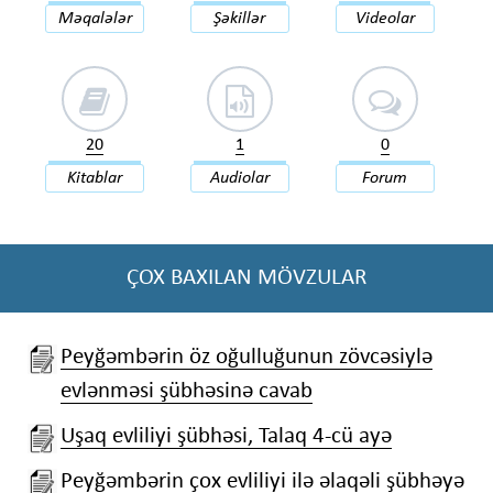
Məqalələr
Şəkillər
Videolar
20
1
0
Kitablar
Audiolar
Forum
ÇOX BAXILAN MÖVZULAR
Peyğəmbərin öz oğulluğunun zövcəsiylə
evlənməsi şübhəsinə cavab
Uşaq evliliyi şübhəsi, Talaq 4-cü ayə
Peyğəmbərin çox evliliyi ilə əlaqəli şübhəyə