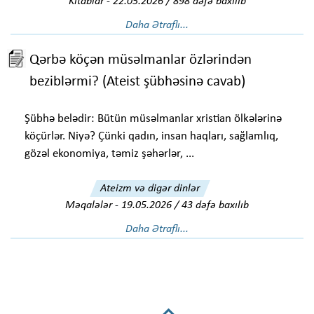
Kitablar
-
22.05.2026 / 898 dəfə baxılıb
Daha Ətraflı...
Qərbə köçən müsəlmanlar özlərindən
beziblərmi? (Ateist şübhəsinə cavab)
Şübhə belədir: Bütün müsəlmanlar xristian ölkələrinə
köçürlər. Niyə? Çünki qadın, insan haqları, sağlamlıq,
gözəl ekonomiya, təmiz şəhərlər, ...
Ateizm və digər dinlər
Məqalələr
-
19.05.2026 / 43 dəfə baxılıb
Daha Ətraflı...