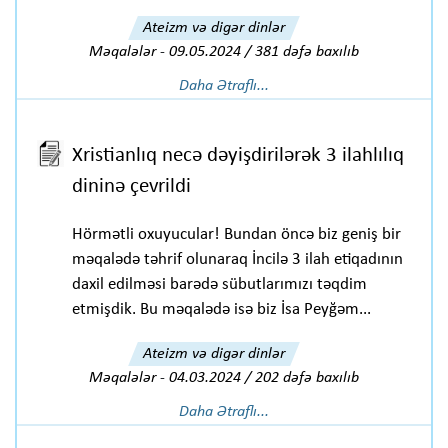
Ateizm və digər dinlər
Məqalələr
-
09.05.2024 / 381 dəfə baxılıb
Daha Ətraflı...
Xristianlıq necə dəyişdirilərək 3 ilahlılıq
dininə çevrildi
Hörmətli oxuyucular! Bundan öncə biz geniş bir
məqalədə təhrif olunaraq İncilə 3 ilah etiqadının
daxil edilməsi barədə sübutlarımızı təqdim
etmişdik. Bu məqalədə isə biz İsa Peyğəm...
Ateizm və digər dinlər
Məqalələr
-
04.03.2024 / 202 dəfə baxılıb
Daha Ətraflı...