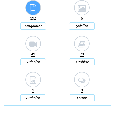
192
6
Məqalələr
Şəkillər
49
20
Videolar
Kitablar
1
0
Audiolar
Forum