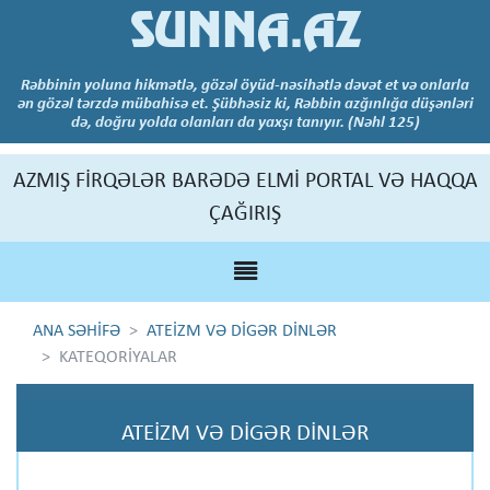
SUNNA.AZ
Rəbbinin yoluna hikmətlə, gözəl öyüd-nəsihətlə dəvət et və onlarla
ən gözəl tərzdə mübahisə et. Şübhəsiz ki, Rəbbin azğınlığa düşənləri
də, doğru yolda olanları da yaxşı tanıyır. (Nəhl 125)
AZMIŞ FİRQƏLƏR BARƏDƏ ELMİ PORTAL VƏ HAQQA
ÇAĞIRIŞ
ANA SƏHİFƏ
ATEİZM VƏ DİGƏR DİNLƏR
KATEQORİYALAR
ATEİZM VƏ DİGƏR DİNLƏR