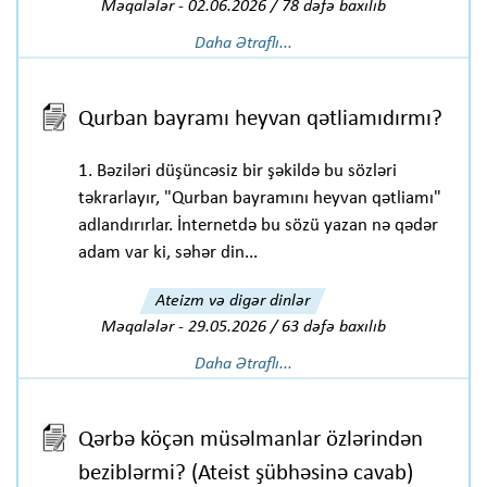
Məqalələr
-
02.06.2026 / 78 dəfə baxılıb
Daha Ətraflı...
Qurban bayramı heyvan qətliamıdırmı?
1. Bəziləri düşüncəsiz bir şəkildə bu sözləri
təkrarlayır, "Qurban bayramını heyvan qətliamı"
adlandırırlar. İnternetdə bu sözü yazan nə qədər
adam var ki, səhər din...
Ateizm və digər dinlər
Məqalələr
-
29.05.2026 / 63 dəfə baxılıb
Daha Ətraflı...
Qərbə köçən müsəlmanlar özlərindən
beziblərmi? (Ateist şübhəsinə cavab)