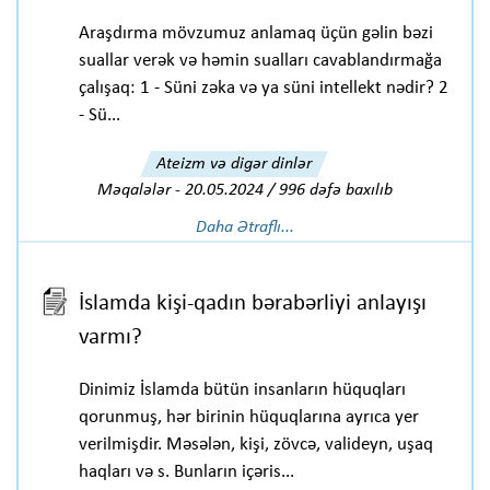
Araşdırma mövzumuz anlamaq üçün gəlin bəzi
suallar verək və həmin sualları cavablandırmağa
çalışaq: 1 - Süni zəka və ya süni intellekt nədir? 2
- Sü...
Ateizm və digər dinlər
Məqalələr
-
20.05.2024 / 996 dəfə baxılıb
Daha Ətraflı...
İslamda kişi-qadın bərabərliyi anlayışı
varmı?
Dinimiz İslamda bütün insanların hüquqları
qorunmuş, hər birinin hüquqlarına ayrıca yer
verilmişdir. Məsələn, kişi, zövcə, valideyn, uşaq
haqları və s. Bunların içəris...