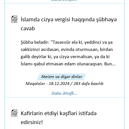
İslamda cizyə vergisi haqqında şübhəyə
cavab
Şübhə belədir: "Təsəvvür elə ki, yeddinci və ya
səkkizinci əsrdəsən, evində oturmusan, birdən
gəlib deyirlər ki, ya cizyə verməlisən, ya da ki
İslamı qəbul etməsən edam olunacaqsan. Bun...
Ateizm və digər dinlər
Məqalələr
-
18.12.2024 / 283 dəfə baxılıb
Daha Ətraflı...
Kafirlərin etdiyi kəşfləri istifadə
edirsiniz!