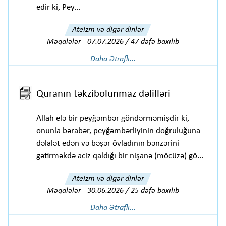
edir ki, Pey...
Ateizm və digər dinlər
Məqalələr
-
07.07.2026 / 47 dəfə baxılıb
Daha Ətraflı...
Quranın təkzibolunmaz dəlilləri
Allah elə bir peyğəmbər göndərməmişdir ki,
onunla bərabər, peyğəmbərliyinin doğruluğuna
dəlalət edən və bəşər övladının bənzərini
gətirməkdə aciz qaldığı bir nişanə (möcüzə) gö...
Ateizm və digər dinlər
Məqalələr
-
30.06.2026 / 25 dəfə baxılıb
Daha Ətraflı...