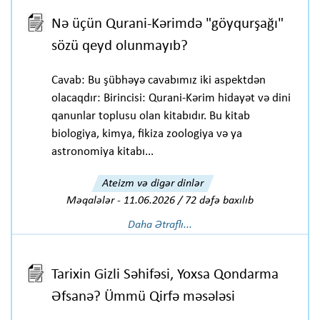
Nə üçün Qurani-Kərimdə "göyqurşağı"
sözü qeyd olunmayıb?
Cavab: Bu şübhəyə cavabımız iki aspektdən
olacaqdır: Birincisi: Qurani-Kərim hidayət və dini
qanunlar toplusu olan kitabıdır. Bu kitab
biologiya, kimya, fikiza zoologiya və ya
astronomiya kitabı...
Ateizm və digər dinlər
Məqalələr
-
11.06.2026 / 72 dəfə baxılıb
Daha Ətraflı...
Tarixin Gizli Səhifəsi, Yoxsa Qondarma
Əfsanə? Ümmü Qirfə məsələsi