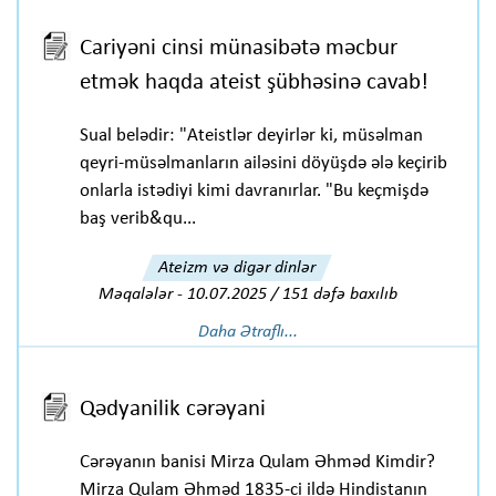
Cariyəni cinsi münasibətə məcbur
etmək haqda ateist şübhəsinə cavab!
Sual belədir: "Ateistlər deyirlər ki, müsəlman
qeyri-müsəlmanların ailəsini döyüşdə ələ keçirib
onlarla istədiyi kimi davranırlar. "Bu keçmişdə
baş verib&qu...
Ateizm və digər dinlər
Məqalələr
-
10.07.2025 / 151 dəfə baxılıb
Daha Ətraflı...
Qədyanilik cərəyani
Cərəyanın banisi Mirza Qulam Əhməd Kimdir?
Mirza Qulam Əhməd 1835-ci ildə Hindistanın