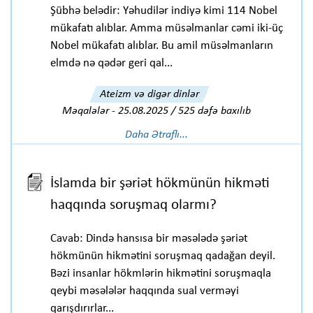
Şübhə belədir: Yəhudilər indiyə kimi 114 Nobel
mükafatı alıblar. Amma müsəlmanlar cəmi iki-üç
Nobel mükafatı alıblar. Bu amil müsəlmanların
elmdə nə qədər geri qal...
Ateizm və digər dinlər
Məqalələr
-
25.08.2025 / 525 dəfə baxılıb
Daha Ətraflı...
İslamda bir şəriət hökmünün hikməti
haqqında soruşmaq olarmı?
Cavab: Dində hansısa bir məsələdə şəriət
hökmünün hikmətini soruşmaq qadağan deyil.
Bəzi insanlar hökmlərin hikmətini soruşmaqla
qeybi məsələlər haqqında sual verməyi
qarışdırırlar...