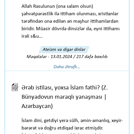
Allah Rəsulunun (ona salam olsun)
şəhvətpərəstlik ilə ittiham olunması, xristianlar
tərəfindən ona edilən ən məşhur ittihamlardan
biridir. Müasir dövrdə dinsizlər də, eyni ittihamı
irəli s&u...
Ateizm və digər dinlər
Məqalələr
-
13.01.2024 / 217 dəfə baxılıb
Daha Ətraflı...
Ərəb istilası, yoxsa İslam fəthi? (Z.
Bünyadovun maraqlı yanaşması |
Azərbaycan)
İslam dini, getdiyi yerə sülh, əmin-amanlıq, xeyir-
bərərət və doğru etdiqad ixrac etmişdir.