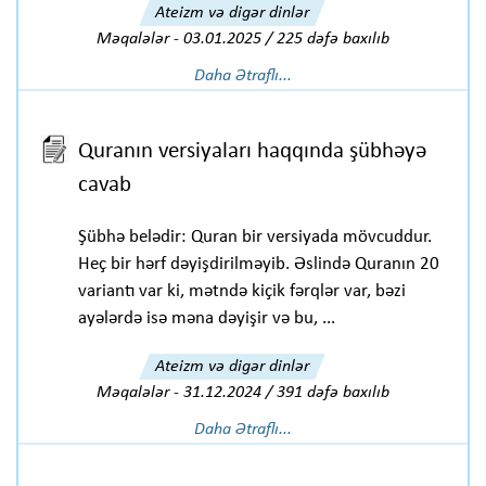
Ateizm və digər dinlər
Məqalələr
-
03.01.2025 / 225 dəfə baxılıb
Daha Ətraflı...
Quranın versiyaları haqqında şübhəyə
cavab
Şübhə belədir: Quran bir versiyada mövcuddur.
Heç bir hərf dəyişdirilməyib. Əslində Quranın 20
variantı var ki, mətndə kiçik fərqlər var, bəzi
ayələrdə isə məna dəyişir və bu, ...
Ateizm və digər dinlər
Məqalələr
-
31.12.2024 / 391 dəfə baxılıb
Daha Ətraflı...