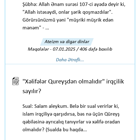
Şübhə: Allah Ənam surəsi 107-ci ayədə deyir ki,
"Allah istəsəydi, onlar şərik qoşmazdılar".
Görürsünüzmü yəni "müşriki müşrik edən
mənəm" - ...
Ateizm və digər dinlər
Məqalələr
-
07.01.2025 / 406 dəfə baxılıb
Daha Ətraflı...
"Xəlifələr Qureyşdən olmalıdır" irqçilik
sayılır?
Sual: Salam aleykum. Belə bir sual verirlər ki,
islam irqçiliyə qarşıdırsa, bəs nə üçün Qüreyş
qəbiləsinə ayrıcalıq tanıyırlar və xəlifə oradan
olmalıdır? (Sualda bu haqda...