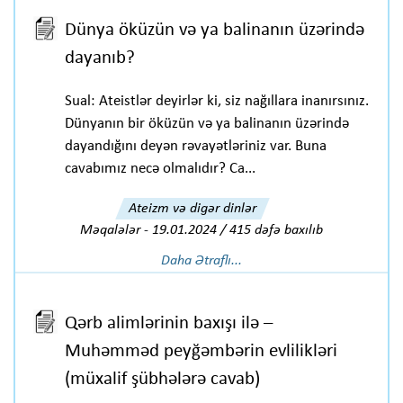
Dünya öküzün və ya balinanın üzərində
dayanıb?
Sual: Ateistlər deyirlər ki, siz nağıllara inanırsınız.
Dünyanın bir öküzün və ya balinanın üzərində
dayandığını deyən rəvayətləriniz var. Buna
cavabımız necə olmalıdır? Ca...
Ateizm və digər dinlər
Məqalələr
-
19.01.2024 / 415 dəfə baxılıb
Daha Ətraflı...
Qərb alimlərinin baxışı ilə –
Muhəmməd peyğəmbərin evlilikləri
(müxalif şübhələrə cavab)