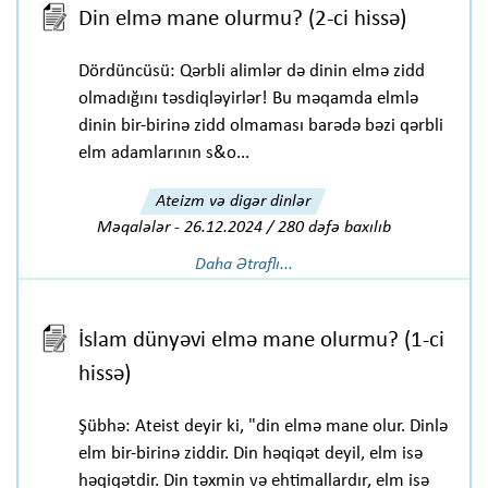
Din elmə mane olurmu? (2-ci hissə)
Dördüncüsü: Qərbli alimlər də dinin elmə zidd
olmadığını təsdiqləyirlər! Bu məqamda elmlə
dinin bir-birinə zidd olmaması barədə bəzi qərbli
elm adamlarının s&o...
Ateizm və digər dinlər
Məqalələr
-
26.12.2024 / 280 dəfə baxılıb
Daha Ətraflı...
İslam dünyəvi elmə mane olurmu? (1-ci
hissə)
Şübhə: Ateist deyir ki, "din elmə mane olur. Dinlə
elm bir-birinə ziddir. Din həqiqət deyil, elm isə
həqiqətdir. Din təxmin və ehtimallardır, elm isə