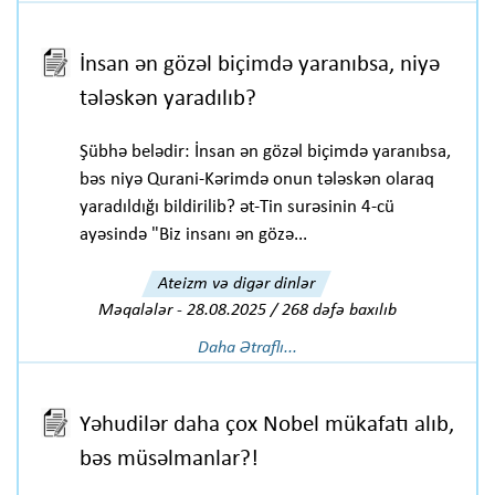
İnsan ən gözəl biçimdə yaranıbsa, niyə
tələskən yaradılıb?
Şübhə belədir: İnsan ən gözəl biçimdə yaranıbsa,
bəs niyə Qurani-Kərimdə onun tələskən olaraq
yaradıldığı bildirilib? ət-Tin surəsinin 4-cü
ayəsində "Biz insanı ən gözə...
Ateizm və digər dinlər
Məqalələr
-
28.08.2025 / 268 dəfə baxılıb
Daha Ətraflı...
Yəhudilər daha çox Nobel mükafatı alıb,
bəs müsəlmanlar?!