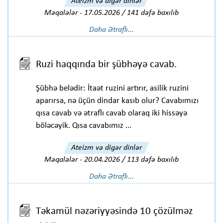
Ateizm və digər dinlər
Məqalələr
-
17.05.2026 / 141 dəfə baxılıb
Daha Ətraflı...
Ruzi haqqında bir şübhəyə cavab.
Şübhə belədir: İtaət ruzini artırır, asilik ruzini
aparırsa, nə üçün dindar kasıb olur? Cavabımızı
qısa cavab və ətraflı cavab olaraq iki hissəyə
böləcəyik. Qısa cavabımız ...
Ateizm və digər dinlər
Məqalələr
-
20.04.2026 / 113 dəfə baxılıb
Daha Ətraflı...
Təkamül nəzəriyyəsində 10 çözülməz