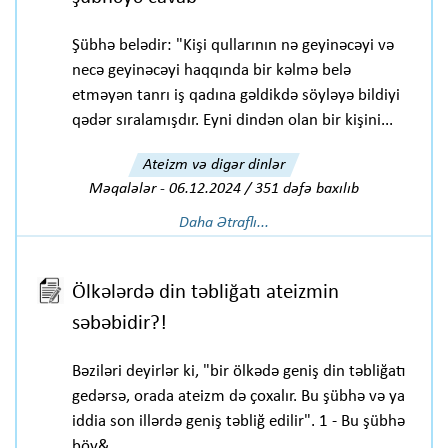
Şübhə belədir: "Kişi qullarının nə geyinəcəyi və
necə geyinəcəyi haqqında bir kəlmə belə
etməyən tanrı iş qadına gəldikdə söyləyə bildiyi
qədər sıralamışdır. Eyni dindən olan bir kişini...
Ateizm və digər dinlər
Məqalələr
-
06.12.2024 / 351 dəfə baxılıb
Daha Ətraflı...
Ölkələrdə din təbliğatı ateizmin
səbəbidir?!
Bəziləri deyirlər ki, "bir ölkədə geniş din təbliğatı
gedərsə, orada ateizm də çoxalır. Bu şübhə və ya
iddia son illərdə geniş təbliğ edilir". 1 - Bu şübhə
böy&...