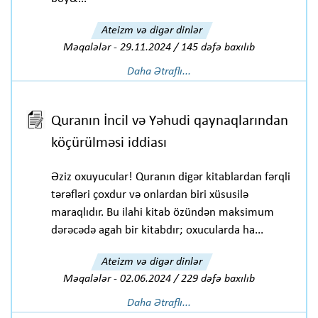
Ateizm və digər dinlər
Məqalələr
-
29.11.2024 / 145 dəfə baxılıb
Daha Ətraflı...
Quranın İncil və Yəhudi qaynaqlarından
köçürülməsi iddiası
Əziz oxuyucular! Quranın digər kitablardan fərqli
tərəfləri çoxdur və onlardan biri xüsusilə
maraqlıdır. Bu ilahi kitab özündən maksimum
dərəcədə agah bir kitabdır; oxucularda ha...
Ateizm və digər dinlər
Məqalələr
-
02.06.2024 / 229 dəfə baxılıb
Daha Ətraflı...