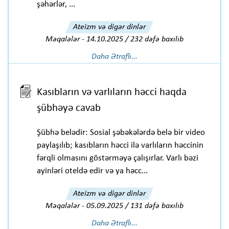
şəhərlər, ...
Ateizm və digər dinlər
Məqalələr
-
14.10.2025 / 232 dəfə baxılıb
Daha Ətraflı...
Kasıbların və varlıların həcci haqda
şübhəyə cavab
Şübhə belədir: Sosial şəbəkələrdə belə bir video
paylaşılıb; kasıbların həcci ilə varlıların həccinin
fərqli olmasını göstərməyə çalışırlar. Varlı bəzi
ayinləri oteldə edir və ya həcc...
Ateizm və digər dinlər
Məqalələr
-
05.09.2025 / 131 dəfə baxılıb
Daha Ətraflı...