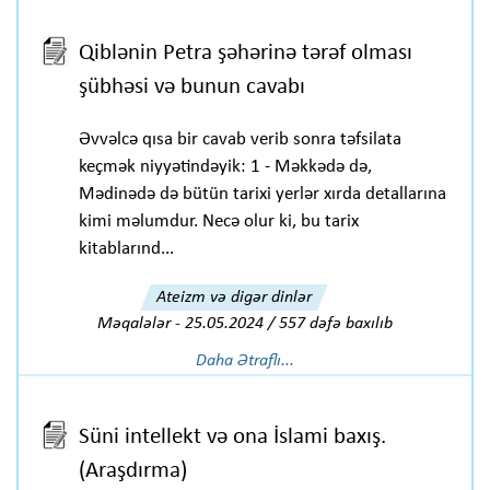
Qiblənin Petra şəhərinə tərəf olması
şübhəsi və bunun cavabı
Əvvəlcə qısa bir cavab verib sonra təfsilata
keçmək niyyətindəyik: 1 - Məkkədə də,
Mədinədə də bütün tarixi yerlər xırda detallarına
kimi məlumdur. Necə olur ki, bu tarix
kitablarınd...
Ateizm və digər dinlər
Məqalələr
-
25.05.2024 / 557 dəfə baxılıb
Daha Ətraflı...
Süni intellekt və ona İslami baxış.
(Araşdırma)