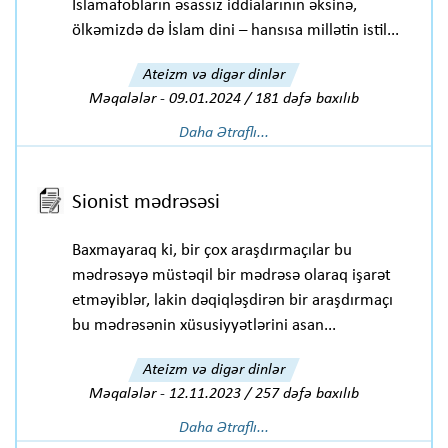
İslamafobların əsassız iddialarının əksinə,
ölkəmizdə də İslam dini – hansısa millətin istil...
Ateizm və digər dinlər
Məqalələr
-
09.01.2024 / 181 dəfə baxılıb
Daha Ətraflı...
Sionist mədrəsəsi
Baxmayaraq ki, bir çox araşdırmaçılar bu
mədrəsəyə müstəqil bir mədrəsə olaraq işarət
etməyiblər, lakin dəqiqləşdirən bir araşdırmaçı
bu mədrəsənin xüsusiyyətlərini asan...
Ateizm və digər dinlər
Məqalələr
-
12.11.2023 / 257 dəfə baxılıb
Daha Ətraflı...