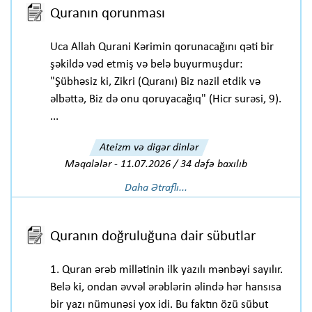
Quranın qorunması
Uca Allah Qurani Kərimin qorunacağını qəti bir
şəkildə vəd etmiş və belə buyurmuşdur:
"Şübhəsiz ki, Zikri (Quranı) Biz nazil etdik və
əlbəttə, Biz də onu qoruyacağıq" (Hicr surəsi, 9).
...
Ateizm və digər dinlər
Məqalələr
-
11.07.2026 / 34 dəfə baxılıb
Daha Ətraflı...
Quranın doğruluğuna dair sübutlar
1. Quran ərəb millətinin ilk yazılı mənbəyi sayılır.
Belə ki, ondan əvvəl ərəblərin əlində hər hansısa
bir yazı nümunəsi yox idi. Bu faktın özü sübut