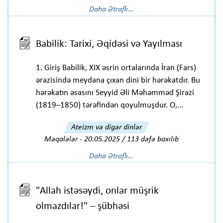
Daha Ətraflı...
Babilik: Tarixi, Əqidəsi və Yayılması
1. Giriş Babilik, XIX əsrin ortalarında İran (Fars)
ərazisində meydana çıxan dini bir hərəkatdır. Bu
hərəkatın əsasını Seyyid Əli Məhəmməd Şirazi
(1819–1850) tərəfindən qoyulmuşdur. O,...
Ateizm və digər dinlər
Məqalələr
-
20.05.2025 / 113 dəfə baxılıb
Daha Ətraflı...
"Allah istəsəydi, onlar müşrik
olmazdılar!" – şübhəsi