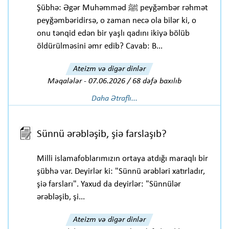
Şübhə: Əgər Muhəmməd ﷺ peyğəmbər rəhmət
peyğəmbəridirsə, o zaman necə ola bilər ki, o
onu tənqid edən bir yaşlı qadını ikiyə bölüb
öldürülməsini əmr edib? Cavab: B...
Ateizm və digər dinlər
Məqalələr
-
07.06.2026 / 68 dəfə baxılıb
Daha Ətraflı...
Sünnü ərəbləşib, şiə farslaşıb?
Milli islamafoblarımızın ortaya atdığı maraqlı bir
şübhə var. Deyirlər ki: "Sünnü ərəbləri xatırladır,
şiə farsları". Yaxud da deyirlər: "Sünnülər
ərəbləşib, şi...
Ateizm və digər dinlər