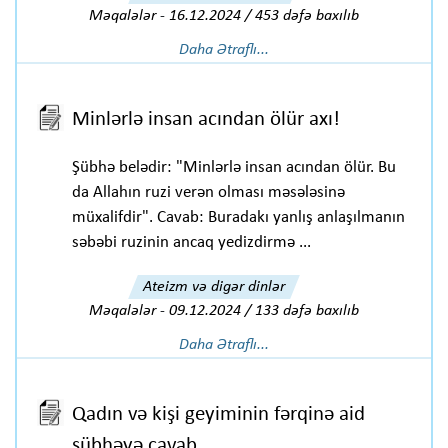
Məqalələr
-
16.12.2024 / 453 dəfə baxılıb
Daha Ətraflı...
Minlərlə insan acından ölür axı!
Şübhə belədir: "Minlərlə insan acından ölür. Bu
da Allahın ruzi verən olması məsələsinə
müxalifdir". Cavab: Buradakı yanlış anlaşılmanın
səbəbi ruzinin ancaq yedizdirmə ...
Ateizm və digər dinlər
Məqalələr
-
09.12.2024 / 133 dəfə baxılıb
Daha Ətraflı...
Qadın və kişi geyiminin fərqinə aid
şübhəyə cavab