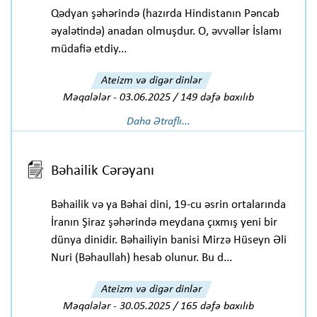
Qədyan şəhərində (hazırda Hindistanın Pəncab
əyalətində) anadan olmuşdur. O, əvvəllər İslamı
müdafiə etdiy...
Ateizm və digər dinlər
Məqalələr
-
03.06.2025 / 149 dəfə baxılıb
Daha Ətraflı...
Bəhailik Cərəyanı
Bəhailik və ya Bəhai dini, 19-cu əsrin ortalarında
İranın Şiraz şəhərində meydana çıxmış yeni bir
dünya dinidir. Bəhailiyin banisi Mirzə Hüseyn Əli
Nuri (Bəhaullah) hesab olunur. Bu d...
Ateizm və digər dinlər
Məqalələr
-
30.05.2025 / 165 dəfə baxılıb