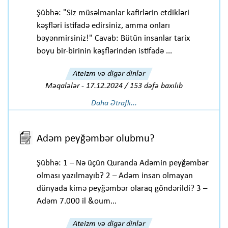
Şübhə: "Siz müsəlmanlar kafirlərin etdikləri
kəşfləri istifadə edirsiniz, amma onları
bəyənmirsiniz!" Cavab: Bütün insanlar tarix
boyu bir-birinin kəşflərindən istifadə ...
Ateizm və digər dinlər
Məqalələr
-
17.12.2024 / 153 dəfə baxılıb
Daha Ətraflı...
Adəm peyğəmbər olubmu?
Şübhə: 1 – Nə üçün Quranda Adəmin peyğəmbər
olması yazılmayıb? 2 – Adəm insan olmayan
dünyada kimə peyğəmbər olaraq göndərildi? 3 –
Adəm 7.000 il &oum...
Ateizm və digər dinlər