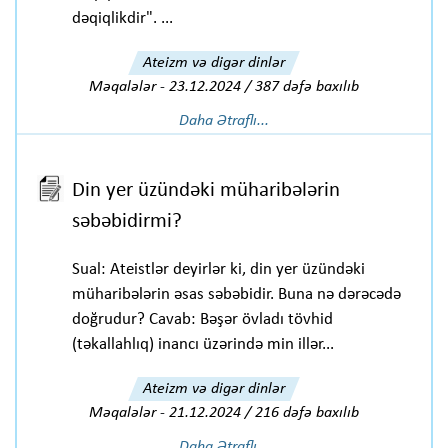
dəqiqlikdir". ...
Ateizm və digər dinlər
Məqalələr
-
23.12.2024 / 387 dəfə baxılıb
Daha Ətraflı...
Din yer üzündəki müharibələrin
səbəbidirmi?
Sual: Ateistlər deyirlər ki, din yer üzündəki
müharibələrin əsas səbəbidir. Buna nə dərəcədə
doğrudur? Cavab: Bəşər övladı tövhid
(təkallahlıq) inancı üzərində min illər...
Ateizm və digər dinlər
Məqalələr
-
21.12.2024 / 216 dəfə baxılıb
Daha Ətraflı...