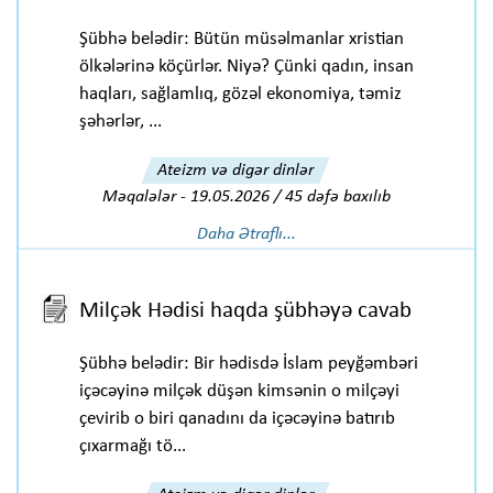
Şübhə belədir: Bütün müsəlmanlar xristian
ölkələrinə köçürlər. Niyə? Çünki qadın, insan
haqları, sağlamlıq, gözəl ekonomiya, təmiz
şəhərlər, ...
Ateizm və digər dinlər
Məqalələr
-
19.05.2026 / 45 dəfə baxılıb
Daha Ətraflı...
Milçək Hədisi haqda şübhəyə cavab
Şübhə belədir: Bir hədisdə İslam peyğəmbəri
içəcəyinə milçək düşən kimsənin o milçəyi
çevirib o biri qanadını da içəcəyinə batırıb
çıxarmağı tö...