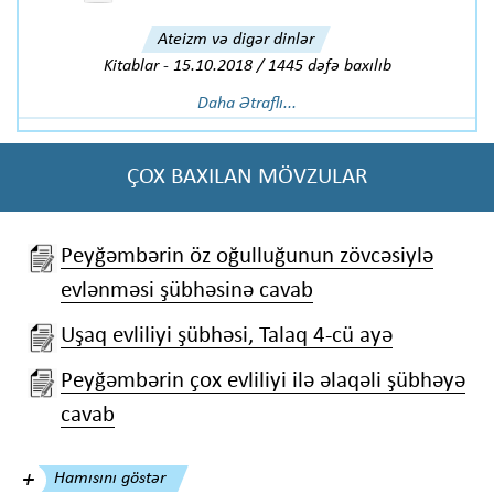
Ateizm və digər dinlər
Kitablar
-
15.10.2018 / 1445 dəfə baxılıb
Daha Ətraflı...
ÇOX BAXILAN MÖVZULAR
Peyğəmbərin öz oğulluğunun zövcəsiylə
evlənməsi şübhəsinə cavab
Uşaq evliliyi şübhəsi, Talaq 4-cü ayə
Peyğəmbərin çox evliliyi ilə əlaqəli şübhəyə
cavab
Hamısını göstər