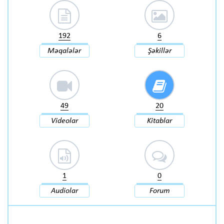
192
6
Məqalələr
Şəkillər
49
20
Videolar
Kitablar
1
0
Audiolar
Forum