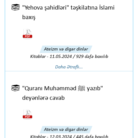
"Yehova şahidləri" təşkilatına İslami
baxış
Ateizm və digər dinlər
Kitablar
-
11.05.2024 / 929 dəfə baxılıb
Daha Ətraflı...
"Quranı Muhəmməd ﷺ yazıb"
deyənlərə cavab
Ateizm və digər dinlər
Kitablar
-
12.03.2024 / 445 dəfə baxılıb