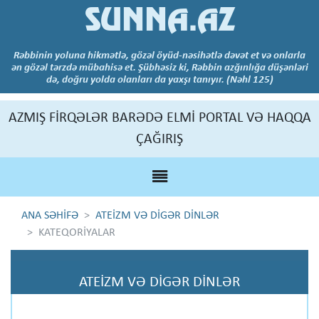
SUNNA.AZ
Rəbbinin yoluna hikmətlə, gözəl öyüd-nəsihətlə dəvət et və onlarla
ən gözəl tərzdə mübahisə et. Şübhəsiz ki, Rəbbin azğınlığa düşənləri
də, doğru yolda olanları da yaxşı tanıyır. (Nəhl 125)
AZMIŞ FİRQƏLƏR BARƏDƏ ELMİ PORTAL VƏ HAQQA
ÇAĞIRIŞ
ANA SƏHİFƏ
ATEİZM VƏ DİGƏR DİNLƏR
KATEQORİYALAR
ATEİZM VƏ DİGƏR DİNLƏR