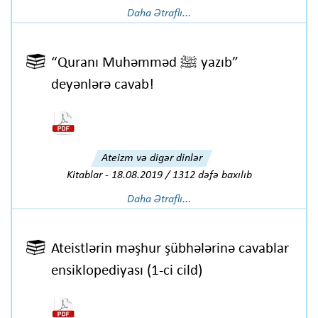
Daha Ətraflı...
“Quranı Muhəmməd ﷺ yazıb”
deyənlərə cavab!
Ateizm və digər dinlər
Kitablar
-
18.08.2019 / 1312 dəfə baxılıb
Daha Ətraflı...
Ateistlərin məşhur şübhələrinə cavablar
ensiklopediyası (1-ci cild)