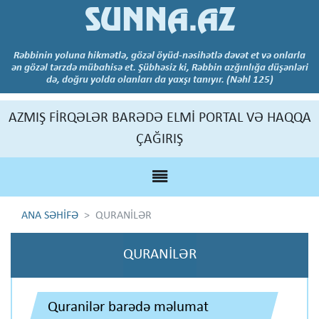
SUNNA.AZ
Rəbbinin yoluna hikmətlə, gözəl öyüd-nəsihətlə dəvət et və onlarla
ən gözəl tərzdə mübahisə et. Şübhəsiz ki, Rəbbin azğınlığa düşənləri
də, doğru yolda olanları da yaxşı tanıyır. (Nəhl 125)
AZMIŞ FİRQƏLƏR BARƏDƏ ELMİ PORTAL VƏ HAQQA
ÇAĞIRIŞ
ANA SƏHİFƏ
QURANİLƏR
QURANİLƏR
Quranilər barədə məlumat