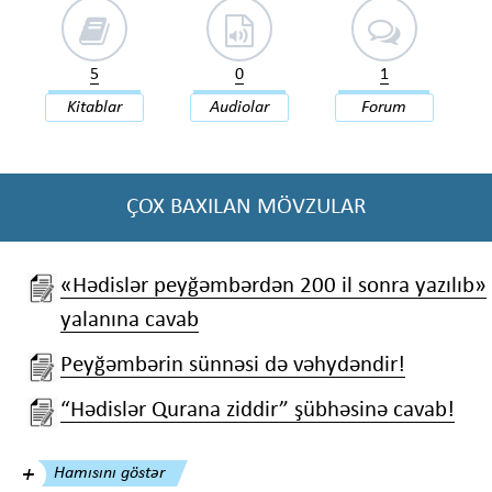
5
0
1
Kitablar
Audiolar
Forum
ÇOX BAXILAN MÖVZULAR
«Hədislər peyğəmbərdən 200 il sonra yazılıb»
yalanına cavab
Peyğəmbərin sünnəsi də vəhydəndir!
“Hədislər Qurana ziddir” şübhəsinə cavab!
Hamısını göstər