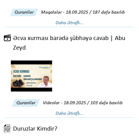
Quranilər
Məqalələr
-
18.09.2025 / 187 dəfə baxılıb
Daha Ətraflı...
Əcva xurması barədə şübhəyə cavab | Abu
Zeyd
Quranilər
Videolar
-
18.09.2025 / 103 dəfə baxılıb
Daha Ətraflı...
Duruzlar Kimdir?