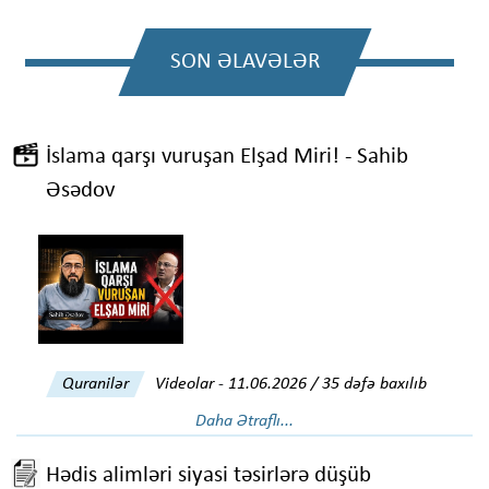
SON ƏLAVƏLƏR
İslama qarşı vuruşan Elşad Miri! - Sahib
Əsədov
Quranilər
Videolar
-
11.06.2026 / 35 dəfə baxılıb
Daha Ətraflı...
Hədis alimləri siyasi təsirlərə düşüb