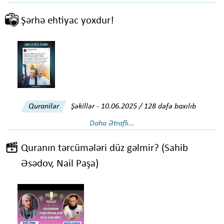
Şərhə ehtiyac yoxdur!
Quranilər
Şəkillər
-
10.06.2025 / 128 dəfə baxılıb
Daha Ətraflı...
Quranın tərcümələri düz gəlmir? (Sahib
Əsədov, Nail Paşa)