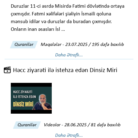
Duruzlar 11-ci əsrdə Misirdə Fatimi dövlətində ortaya
çıxmışdır. Fatımi xəlifələri şiəliyin İsmaili qoluna
mənsub idilər və duruzlar da buradan çıxmışdır.
Onların inan əsasları İsl ...
Quranilər
Məqalələr
-
23.07.2025 / 195 dəfə baxılıb
Daha Ətraflı...
Həcc ziyarəti ilə istehza edən Dinsiz Miri
Quranilər
Videolar
-
28.06.2025 / 81 dəfə baxılıb
Daha Ətraflı...