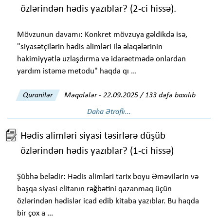
özlərindən hədis yazıblar? (2-ci hissə).
Mövzunun davamı: Konkret mövzuya gəldikdə isə,
"siyasətçilərin hədis alimləri ilə əlaqələrinin
hakimiyyətlə uzlaşdırma və idarəetmədə onlardan
yardım istəmə metodu" haqda qı ...
Quranilər
Məqalələr
-
22.09.2025 / 133 dəfə baxılıb
Daha Ətraflı...
Hədis alimləri siyasi təsirlərə düşüb
özlərindən hədis yazıblar? (1-ci hissə)
Şübhə belədir: Hədis alimləri tarix boyu Əməvilərin və
başqa siyasi elitanın rəğbətini qazanmaq üçün
özlərindən hədislər icad edib kitaba yazıblar. Bu haqda
bir çox a ...