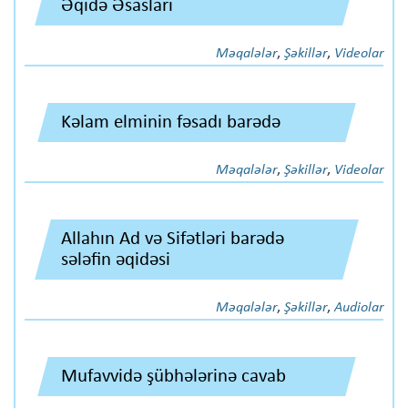
Əqidə Əsasları
Məqalələr
,
Şəkillər
,
Videolar
Kəlam elminin fəsadı barədə
Məqalələr
,
Şəkillər
,
Videolar
Allahın Ad və Sifətləri barədə
sələfin əqidəsi
Məqalələr
,
Şəkillər
,
Audiolar
Mufavvidə şübhələrinə cavab