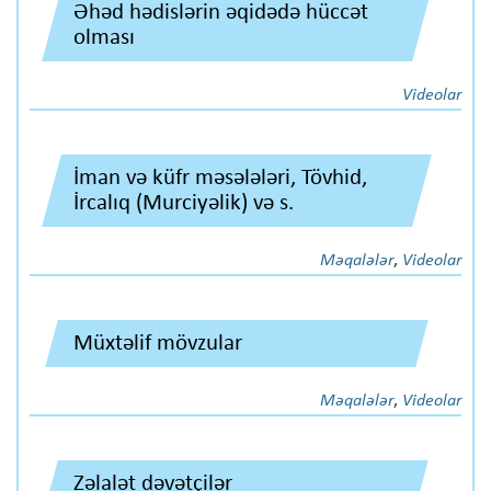
Əhəd hədislərin əqidədə hüccət
olması
Videolar
İman və küfr məsələləri, Tövhid,
İrcalıq (Murciyəlik) və s.
Məqalələr
,
Videolar
Müxtəlif mövzular
Məqalələr
,
Videolar
Zəlalət dəvətçilər