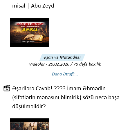
misal | Abu Zeyd
Əşari və Maturidilər
Videolar
-
20.02.2026 / 70 dəfə baxılıb
Daha Ətraflı...
Əşarilərə Cavab! ???? İmam Əhmədin
(sifətlərin mənasını bilmirik) sözü necə başa
düşülməlidir?