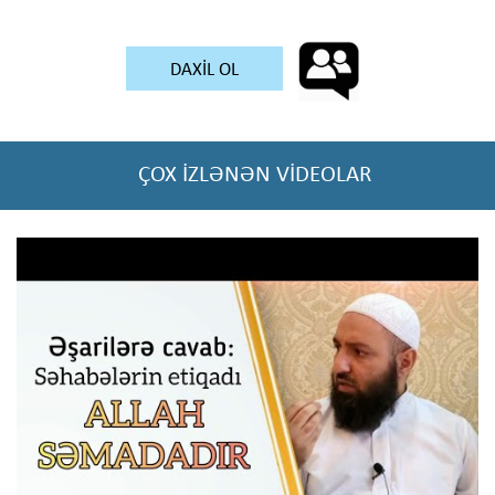
DAXİL OL
ÇOX İZLƏNƏN VİDEOLAR