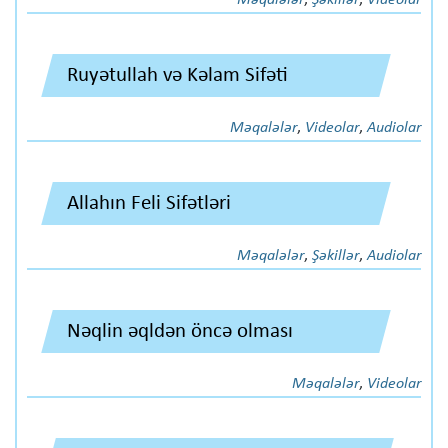
Məqalələr
,
Şəkillər
,
Videolar
Ruyətullah və Kəlam Sifəti
Məqalələr
,
Videolar
,
Audiolar
Allahın Feli Sifətləri
Məqalələr
,
Şəkillər
,
Audiolar
Nəqlin əqldən öncə olması
Məqalələr
,
Videolar