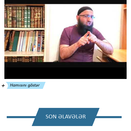
Hamısını göstər
SON ƏLAVƏLƏR