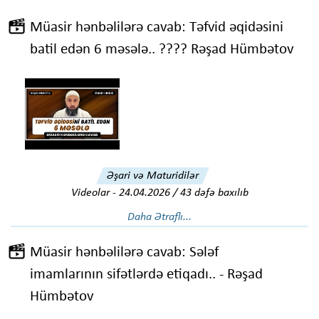
Müasir hənbəlilərə cavab: Təfvid əqidəsini
batil edən 6 məsələ.. ???? Rəşad Hümbətov
Əşari və Maturidilər
Videolar
-
24.04.2026 / 43 dəfə baxılıb
Daha Ətraflı...
Müasir hənbəlilərə cavab: Sələf
imamlarının sifətlərdə etiqadı.. - Rəşad
Hümbətov