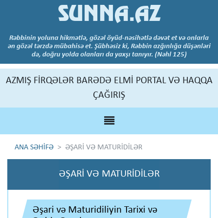
SUNNA.AZ
Rəbbinin yoluna hikmətlə, gözəl öyüd-nəsihətlə dəvət et və onlarla
ən gözəl tərzdə mübahisə et. Şübhəsiz ki, Rəbbin azğınlığa düşənləri
də, doğru yolda olanları da yaxşı tanıyır. (Nəhl 125)
AZMIŞ FİRQƏLƏR BARƏDƏ ELMİ PORTAL VƏ HAQQA
ÇAĞIRIŞ
ANA SƏHİFƏ
ƏŞARİ VƏ MATURİDİLƏR
ƏŞARİ VƏ MATURİDİLƏR
Əşari və Maturidiliyin Tarixi və