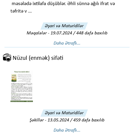
məsələdə ixtilafa düşüblər. Əhli sünnə ağılı ifrat və
təfritə v ...
Əşari və Maturidilər
Məqalələr
-
19.07.2024 / 448 dəfə baxılıb
Daha Ətraflı...
Nüzul (enmək) sifəti
Əşari və Maturidilər
Şəkillər
-
13.05.2024 / 459 dəfə baxılıb
Daha Ətraflı...