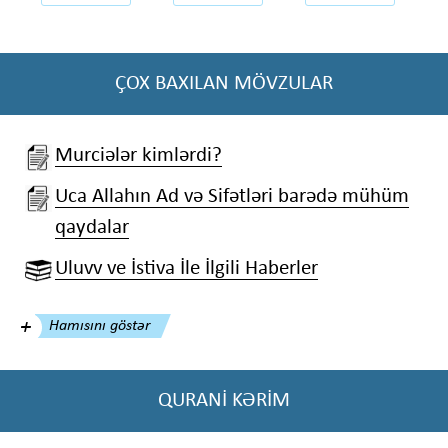
ÇOX BAXILAN MÖVZULAR
Murciələr kimlərdi?
Uca Allahın Ad və Sifətləri barədə mühüm
qaydalar
Uluvv ve İstiva İle İlgili Haberler
Hamısını göstər
QURANİ KƏRİM