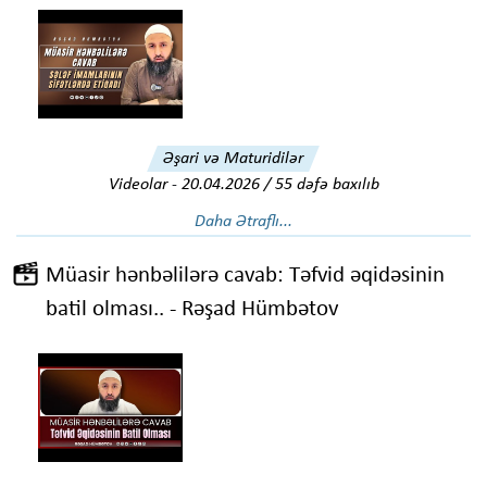
Əşari və Maturidilər
Videolar
-
20.04.2026 / 55 dəfə baxılıb
Daha Ətraflı...
Müasir hənbəlilərə cavab: Təfvid əqidəsinin
batil olması.. - Rəşad Hümbətov