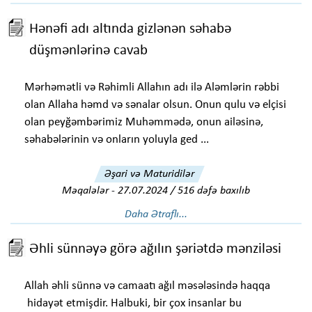
Hənəfi adı altında gizlənən səhabə
düşmənlərinə cavab
Mərhəmətli və Rəhimli Allahın adı ilə Aləmlərin rəbbi
olan Allaha həmd və sənalar olsun. Onun qulu və elçisi
olan peyğəmbərimiz Muhəmmədə, onun ailəsinə,
səhabələrinin və onların yoluyla ged ...
Əşari və Maturidilər
Məqalələr
-
27.07.2024 / 516 dəfə baxılıb
Daha Ətraflı...
Əhli sünnəyə görə ağılın şəriətdə mənziləsi
Allah əhli sünnə və camaatı ağıl məsələsində haqqa
hidayət etmişdir. Halbuki, bir çox insanlar bu