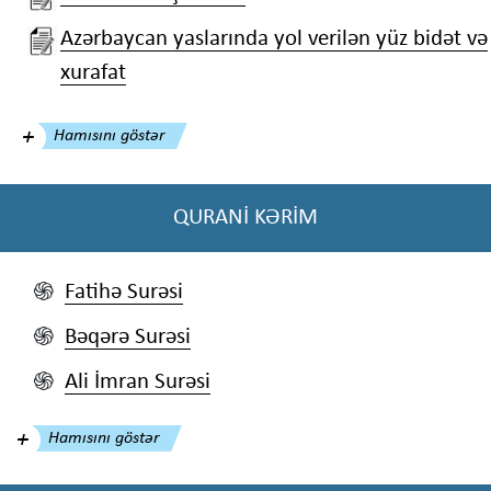
Azərbaycan yaslarında yol verilən yüz bidət və
xurafat
Hamısını göstər
QURANİ KƏRİM
Fatihə Surəsi
֍
Bəqərə Surəsi
֍
Ali İmran Surəsi
֍
Hamısını göstər