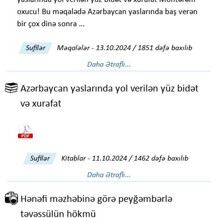
oxucu! Bu məqalədə Azərbaycan yaslarında baş verən
bir çox dinə sonra ...
Sufilər
Məqalələr
-
13.10.2024 / 1851 dəfə baxılıb
Daha Ətraflı...
Azərbaycan yaslarında yol verilən yüz bidət
və xurafat
Sufilər
Kitablar
-
11.10.2024 / 1462 dəfə baxılıb
Daha Ətraflı...
Hənəfi məzhəbinə görə peyğəmbərlə
təvəssülün hökmü