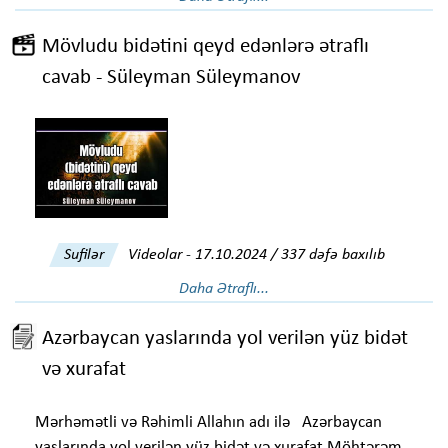
Mövludu bidətini qeyd edənlərə ətraflı
cavab - Süleyman Süleymanov
Sufilər
Videolar
-
17.10.2024 / 337 dəfə baxılıb
Daha Ətraflı...
Azərbaycan yaslarında yol verilən yüz bidət
və xurafat
Mərhəmətli və Rəhimli Allahın adı ilə Azərbaycan
yaslarında yol verilən yüz bidət və xurafat Möhtərəm