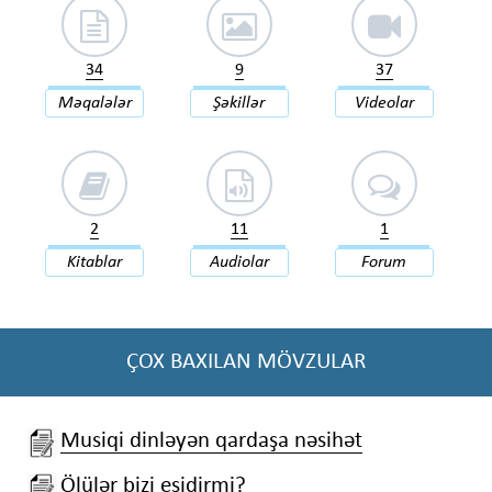
34
9
37
Məqalələr
Şəkillər
Videolar
2
11
1
Kitablar
Audiolar
Forum
ÇOX BAXILAN MÖVZULAR
Musiqi dinləyən qardaşa nəsihət
Ölülər bizi eşidirmi?