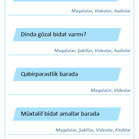
Məqalələr
,
Videolar
,
Audiolar
Dində gözəl bidət varmı?
Məqalələr
,
Şəkillər
,
Videolar
,
Audiolar
Qəbirpərəstlik barədə
Məqalələr
,
Videolar
Müxtəlif bidət əməllər barədə
Məqalələr
,
Şəkillər
,
Videolar
,
Kitablar