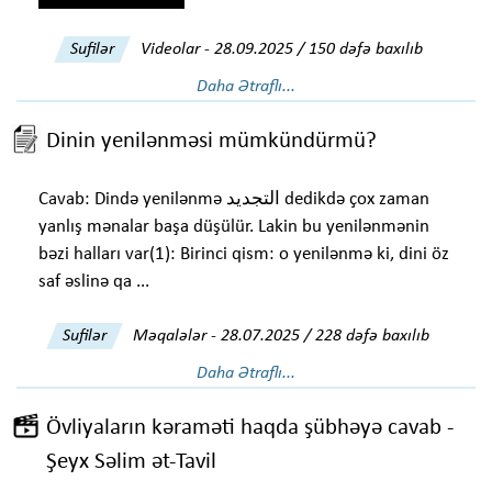
Sufilər
Videolar
-
28.09.2025 / 150 dəfə baxılıb
Daha Ətraflı...
Dinin yenilənməsi mümkündürmü?
Cavab: Dində yenilənmə التجديد dedikdə çox zaman
yanlış mənalar başa düşülür. Lakin bu yenilənmənin
bəzi halları var(1): Birinci qism: o yenilənmə ki, dini öz
saf əslinə qa ...
Sufilər
Məqalələr
-
28.07.2025 / 228 dəfə baxılıb
Daha Ətraflı...
Övliyaların kəraməti haqda şübhəyə cavab -
Şeyx Səlim ət-Tavil