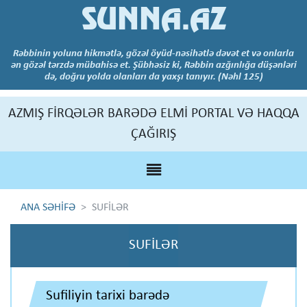
SUNNA.AZ
Rəbbinin yoluna hikmətlə, gözəl öyüd-nəsihətlə dəvət et və onlarla
ən gözəl tərzdə mübahisə et. Şübhəsiz ki, Rəbbin azğınlığa düşənləri
də, doğru yolda olanları da yaxşı tanıyır. (Nəhl 125)
AZMIŞ FİRQƏLƏR BARƏDƏ ELMİ PORTAL VƏ HAQQA
ÇAĞIRIŞ
ANA SƏHİFƏ
SUFİLƏR
SUFİLƏR
Sufiliyin tarixi barədə