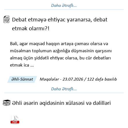
Daha Ətraflı...
Debat etməyə ehtiyac yaranarsa, debat
etmək olarmı?!
Bəli, əgər məqsəd haqqın artaya çıxması olarsa və
müsəlman toplumun azğınlığa düşməsinin qarşısını
almaq üçün şiddətli ehtiyac olarsa, bu cür debatları
etmək ica ...
Əhli-Sünnət
Məqalələr
-
23.07.2026 / 122 dəfə baxılıb
Daha Ətraflı...
Əhli əsərin əqidəsinin xülasəsi və dəlilləri