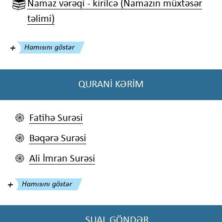
Namaz vərəqi - kirilcə (Namazın müxtəsər
təlimi)
Hamısını göstər
QURANİ KƏRİM
Fatihə Surəsi
֍
Bəqərə Surəsi
֍
Ali İmran Surəsi
֍
Hamısını göstər
SUAL GÖNDƏR