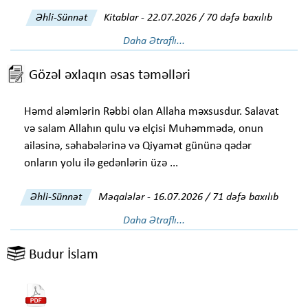
Əhli-Sünnət
Kitablar
-
22.07.2026 / 70 dəfə baxılıb
Daha Ətraflı...
Gözəl əxlaqın əsas təməlləri
Həmd aləmlərin Rəbbi olan Allaha məxsusdur. Salavat
və salam Allahın qulu və elçisi Muhəmmədə, onun
ailəsinə, səhabələrinə və Qiyamət gününə qədər
onların yolu ilə gedənlərin üzə ...
Əhli-Sünnət
Məqalələr
-
16.07.2026 / 71 dəfə baxılıb
Daha Ətraflı...
Budur İslam