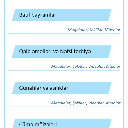
Batil bayramlar
Məqalələr
,
Şəkillər
,
Videolar
Qəlb əməlləri və Nəfsi tərbiyə
Məqalələr
,
Şəkillər
,
Videolar
,
Kitablar
Günahlar və asiliklər
Məqalələr
,
Şəkillər
,
Videolar
,
Kitablar
Cümə möizələri