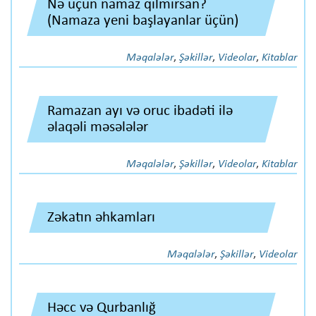
Nə üçün namaz qılmırsan?
(Namaza yeni başlayanlar üçün)
Məqalələr
,
Şəkillər
,
Videolar
,
Kitablar
Ramazan ayı və oruc ibadəti ilə
əlaqəli məsələlər
Məqalələr
,
Şəkillər
,
Videolar
,
Kitablar
Zəkatın əhkamları
Məqalələr
,
Şəkillər
,
Videolar
Həcc və Qurbanlığ