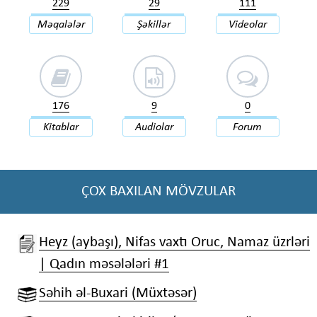
229
29
111
Məqalələr
Şəkillər
Videolar
176
9
0
Kitablar
Audiolar
Forum
ÇOX BAXILAN MÖVZULAR
Heyz (aybaşı), Nifas vaxtı Oruc, Namaz üzrləri
| Qadın məsələləri #1
Səhih əl-Buxari (Müxtəsər)