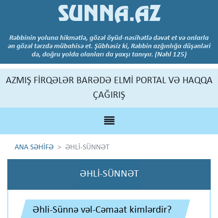
SUNNA.AZ
Rəbbinin yoluna hikmətlə, gözəl öyüd-nəsihətlə dəvət et və onlarla
ən gözəl tərzdə mübahisə et. Şübhəsiz ki, Rəbbin azğınlığa düşənləri
də, doğru yolda olanları da yaxşı tanıyır. (Nəhl 125)
AZMIŞ FİRQƏLƏR BARƏDƏ ELMİ PORTAL VƏ HAQQA
ÇAĞIRIŞ
ANA SƏHİFƏ
ƏHLİ-SÜNNƏT
ƏHLİ-SÜNNƏT
Əhli-Sünnə vəl-Cəmaat kimlərdir?