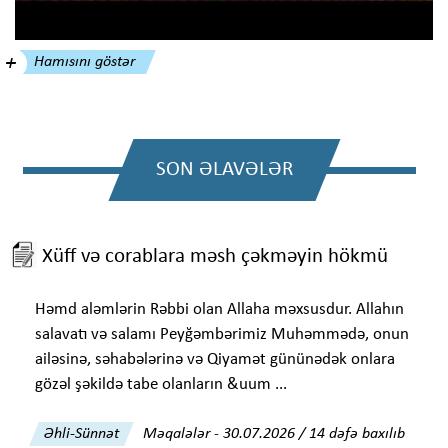
Hamısını göstər
SON ƏLAVƏLƏR
Xüff və corablara məsh çəkməyin hökmü
Həmd aləmlərin Rəbbi olan Allaha məxsusdur. Allahın
salavatı və salamı Peyğəmbərimiz Muhəmmədə, onun
ailəsinə, səhabələrinə və Qiyamət gününədək onlara
gözəl şəkildə tabe olanların &uum ...
Əhli-Sünnət
Məqalələr
-
30.07.2026 / 14 dəfə baxılıb