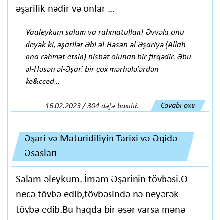
əşarilik nədir və onlar ...
Vaaleykum salam va rahmatullah! Əvvəla onu
deyək ki, əşarilər Əbi əl-Həsən əl-Əşariyə (Allah
ona rəhmət etsin) nisbət olunan bir firqədir. Əbu
əl-Həsən əl-Əşari bir çox mərhələlərdən
ke&cced...
Cavabı oxu
16.02.2023 / 304 dəfə baxılıb
Əşari və Maturidiliyin Tarixi və Əqidə
Əsasları
Salam əleykum. İmam Əşarinin tövbəsi.O
necə tövbə edib,tövbəsində nə neyərək
tövbə edib.Bu haqda bir əsər varsa mənə