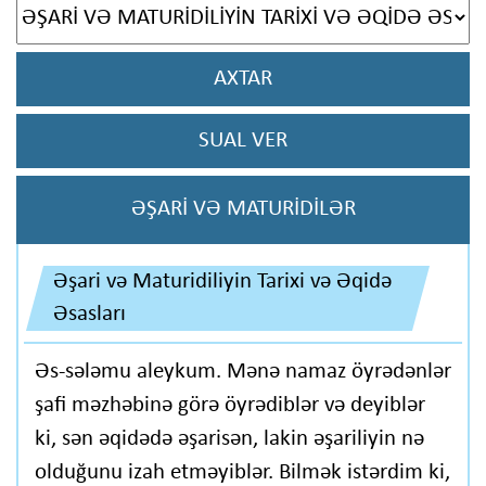
AXTAR
SUAL VER
ƏŞARİ VƏ MATURİDİLƏR
Əşari və Maturidiliyin Tarixi və Əqidə
Əsasları
Əs-sələmu aleykum. Mənə namaz öyrədənlər
şafi məzhəbinə görə öyrədiblər və deyiblər
ki, sən əqidədə əşarisən, lakin əşariliyin nə
olduğunu izah etməyiblər. Bilmək istərdim ki,