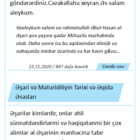
göndərərdiniz.Cəzəkəllahu xeyran.Əs-salam
aleykum.
Vaaleykum salam va rahmatullah Əbul-Həsən əl-
Əşari qırx yaşına qədər Mötəzilə məzhəbində
olub. Daha sonra isə bu əqidəsindən dönüb və
nəhayətdə minbər üzərində və hər kəsin g&ou...
Cavabı oxu
23.11.2020 / 847 dəfə baxılıb
Əşari və Maturidiliyin Tarixi və Əqidə
Əsasları
Əşarilər kimlərdir, onlar əhli
sünnətdəndirlərmi və həqiqətənmi bir çox
alimlər əl-Əşarinin mənhəcinə tabe