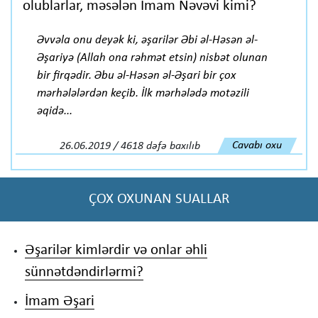
olublarlar, məsələn İmam Nəvəvi kimi?
Əvvəla onu deyək ki, əşarilər Əbi əl-Həsən əl-
Əşariyə (Allah ona rəhmət etsin) nisbət olunan
bir firqədir. Əbu əl-Həsən əl-Əşari bir çox
mərhələlərdən keçib. İlk mərhələdə motəzili
əqidə...
Cavabı oxu
26.06.2019 / 4618 dəfə baxılıb
ÇOX OXUNAN SUALLAR
Əşarilər kimlərdir və onlar əhli
sünnətdəndirlərmi?
İmam Əşari