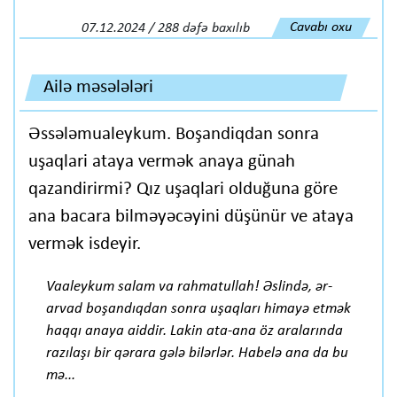
Cavabı oxu
07.12.2024 / 288 dəfə baxılıb
Ailə məsələləri
Əssələmualeykum. Boşandiqdan sonra
uşaqlari ataya vermək anaya günah
qazandirirmi? Qız uşaqlari olduğuna göre
ana bacara bilməyəcəyini düşünür ve ataya
vermək isdeyir.
Vaaleykum salam va rahmatullah! Əslində, ər-
arvad boşandıqdan sonra uşaqları himayə etmək
haqqı anaya aiddir. Lakin ata-ana öz aralarında
razılaşı bir qərara gələ bilərlər. Habelə ana da bu
mə...