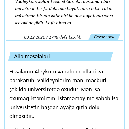
Vaaleykum salam! Əsli etibari ilə müsəlman biri
müsəlman bir fərd ilə ailə həyatı qura bilər. Lakin
müsəlman birinin kafir biri ilə ailə həyatı qurması
icazəli deyildir. Kafir olmaya...
Cavabı oxu
03.12.2021 / 1748 dəfə baxılıb
Ailə məsələləri
Əssəlamu Aleykum və rahmətullahi və
bərakətuh. Valideynlərim məni məcburi
şəkildə universitetdə oxudur. Mən isə
oxumaq istəmirəm. İstəməməyimə səbəb isə
universitetin başdan ayağa qızla dolu
olmasıdır...