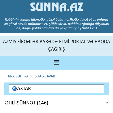
SUNNA.AZ
Rəbbinin yoluna hikmətlə, gözəl öyüd-nəsihətlə dəvət et və onlarla
ən gözəl tərzdə mübahisə et. Şübhəsiz ki, Rəbbin azğınlığa düşənləri
də, doğru yolda olanları da yaxşı tanıyır. (Nəhl 125)
AZMIŞ FİRQƏLƏR BARƏDƏ ELMİ PORTAL VƏ HAQQA
ÇAĞIRIŞ
ANA SƏHİFƏ
SUAL-CAVAB