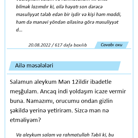
bilmək lazımdır ki, ailə həyatı son dərəcə
məsuliyyət tələb edən bir işdir və kişi həm maddi,
həm də mənəvi yöndən ailəsinə görə məsuliyyət
d...
Cavabı oxu
20.08.2022 / 617 dəfə baxılıb
Ailə məsələləri
Salamun aleykum Mən 12ildir ibadetle
meşğulam. Ancaq indi yoldaşım icaze vermir
buna. Namazımı, orucumu ondan gizlin
şəkildə yerinə yetirirəm. Sizcə mən nə
etməliyəm?
Va aleykum salam va rahmatullah Təbii ki, bu