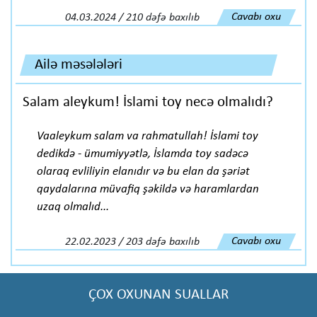
Cavabı oxu
04.03.2024 / 210 dəfə baxılıb
Ailə məsələləri
Salam aleykum! İslami toy necə olmalıdı?
Vaaleykum salam va rahmatullah! İslami toy
dedikdə - ümumiyyətlə, İslamda toy sadəcə
olaraq evliliyin elanıdır və bu elan da şəriət
qaydalarına müvafiq şəkildə və haramlardan
uzaq olmalıd...
Cavabı oxu
22.02.2023 / 203 dəfə baxılıb
ÇOX OXUNAN SUALLAR