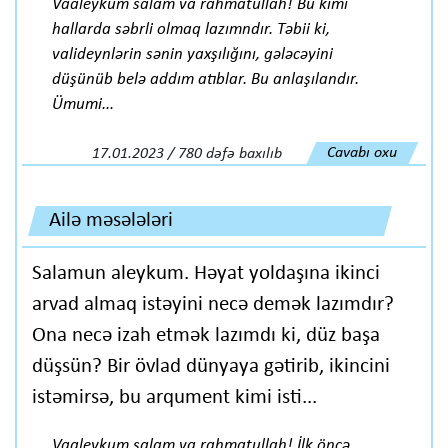
Vaaleykum salam va rahmatullah! Bu kimi
hallarda səbrli olmaq lazımndır. Təbii ki,
valideynlərin sənin yaxşılığını, gələcəyini
düşünüb belə addım atıblar. Bu anlaşılandır.
Ümumi...
Cavabı oxu
17.01.2023 / 780 dəfə baxılıb
Ailə məsələləri
Salamun aleykum. Həyat yoldaşına ikinci
arvad almaq istəyini necə demək lazımdır?
Ona necə izah etmək lazımdı ki, düz başa
düşsün? Bir övlad dünyaya gətirib, ikincini
istəmirsə, bu arqument kimi isti...
Vaaleykum salam va rahmatullah! İlk öncə