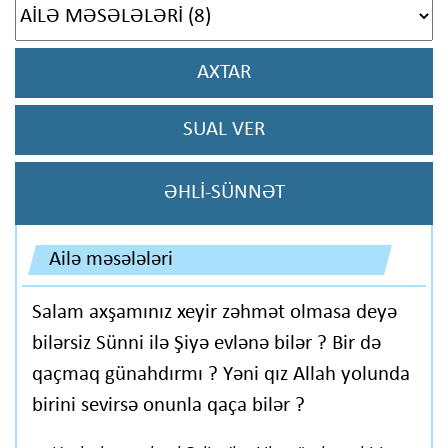
AXTAR
SUAL VER
ƏHLİ-SÜNNƏT
Ailə məsələləri
Salam axşamınız xeyir zəhmət olmasa deyə
bilərsiz Sünni ilə Şiyə evlənə bilər ? Bir də
qaçmaq günahdırmı ? Yəni qız Allah yolunda
birini sevirsə onunla qaça bilər ?