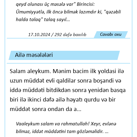
qeyd olunası üç məsələ var" Birincisi:
Ümumiyyətlə, ilk öncə bilmək lazımdır ki, "qəzəbli
halda talaq" talaq sayıl...
Cavabı oxu
17.10.2024 / 292 dəfə baxılıb
Ailə məsələləri
Salam aleykum. Mənim bacim ilk yoldasi ilə
uzun müddət evli qaldilar sonra boşandi və
iddə müddəti bitdikdən sonra yenidən basqa
biri ilə ikinci dəfə ailə həyatı qurdu və bir
müddət sonra ondan da a...
Vaaleykum salam va rahmatullah! Xeyr, evlənə
bilməz, iddət müddətini tam gözləməlidir. ...