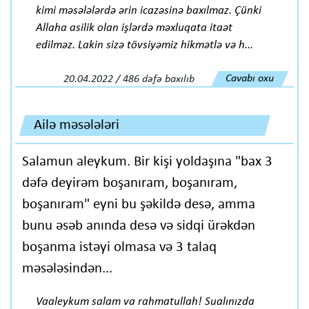
kimi məsələlərdə ərin icazəsinə baxılmaz. Çünki
Allaha asilik olan işlərdə məxluqata itaət
edilməz. Lakin sizə tövsiyəmiz hikmətlə və h...
Cavabı oxu
20.04.2022 / 486 dəfə baxılıb
Ailə məsələləri
Salamun aleykum. Bir kişi yoldaşına "bax 3
dəfə deyirəm boşanıram, boşanıram,
boşanıram" eyni bu şəkildə desə, amma
bunu əsəb anında desə və sidqi ürəkdən
boşanma istəyi olmasa və 3 talaq
məsələsindən...
Vaaleykum salam va rahmatullah! Sualınızda