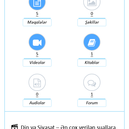
5
0
Məqalələr
Şəkillər
5
1
Videolar
Kitablar
0
1
Audiolar
Forum
Din və Siyasət – Ən çox verilən suallara