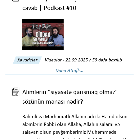
cavab | Podkast #10
Xəvariclər
Videolar
-
22.09.2025 / 59 dəfə baxılıb
Daha Ətraflı...
Alimlərin “siyasətə qarışmaq olmaz”
sözünün mənası nədir?
Rəhmli və Mərhəmətli Allahın adı ilə Həmd olsun
aləmlərin Rəbbi olan Allaha, Allahın salamı və
salavatı olsun peyğəmbərimiz Muhəmmədə,