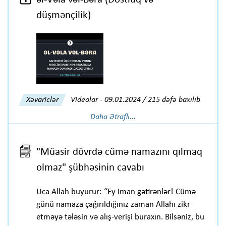
düşmənçilik)
Xəvariclər
Videolar
-
09.01.2024 / 215 dəfə baxılıb
Daha Ətraflı...
"Müasir dövrdə cümə namazını qılmaq
olmaz" şübhəsinin cavabı
Uca Allah buyurur: “Ey iman gətirənlər! Cümə
günü namaza çağırıldığınız zaman Allahı zikr
etməyə tələsin və alış-verişi buraxın. Bilsəniz, bu