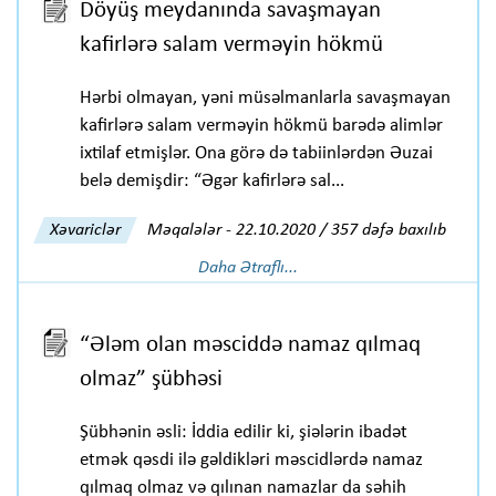
Döyüş meydanında savaşmayan
kafirlərə salam verməyin hökmü
Hərbi olmayan, yəni müsəlmanlarla savaşmayan
kafirlərə salam verməyin hökmü barədə alimlər
ixtilaf etmişlər. Ona görə də tabiinlərdən Əuzai
belə demişdir: “Əgər kafirlərə sal...
Xəvariclər
Məqalələr
-
22.10.2020 / 357 dəfə baxılıb
Daha Ətraflı...
“Ələm olan məsciddə namaz qılmaq
olmaz” şübhəsi
Şübhənin əsli: İddia edilir ki, şiələrin ibadət
etmək qəsdi ilə gəldikləri məscidlərdə namaz
qılmaq olmaz və qılınan namazlar da səhih