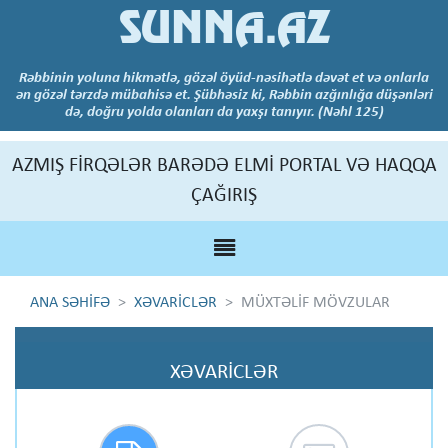
SUNNA.AZ
Rəbbinin yoluna hikmətlə, gözəl öyüd-nəsihətlə dəvət et və onlarla
ən gözəl tərzdə mübahisə et. Şübhəsiz ki, Rəbbin azğınlığa düşənləri
də, doğru yolda olanları da yaxşı tanıyır. (Nəhl 125)
AZMIŞ FİRQƏLƏR BARƏDƏ ELMİ PORTAL VƏ HAQQA
ÇAĞIRIŞ
ANA SƏHİFƏ
XƏVARİCLƏR
MÜXTƏLİF MÖVZULAR
XƏVARİCLƏR