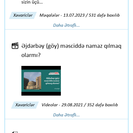
sizin üçü...
Xəvariclər
Məqalələr
-
13.07.2023 / 531 dəfə baxılıb
Daha Ətraflı...
Əjdərbəy (göy) məsciddə namaz qılmaq
olarmı?
Xəvariclər
Videolar
-
29.08.2021 / 352 dəfə baxılıb
Daha Ətraflı...