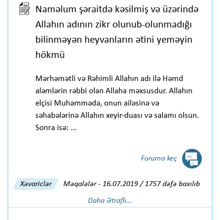
Naməlum şəraitdə kəsilmiş və üzərində
Allahın adının zikr olunub-olunmadığı
bilinməyən heyvanların ətini yeməyin
hökmü
Mərhəmətli və Rəhimli Allahın adı ilə Həmd
aləmlərin rəbbi olan Allaha məxsusdur. Allahın
elçisi Muhəmmədə, onun ailəsinə və
səhabələrinə Allahın xeyir-duası və salamı olsun.
Sonra isə: ...
Foruma keç
Xəvariclər
Məqalələr
-
16.07.2019 / 1757 dəfə baxılıb
Daha Ətraflı...