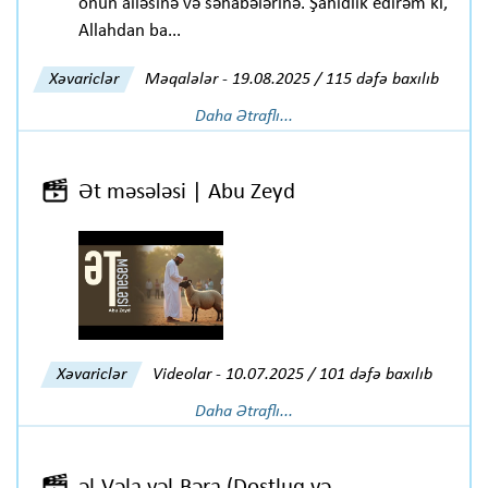
onun ailəsinə və səhabələrinə. Şahidlik edirəm ki,
Allahdan ba...
Xəvariclər
Məqalələr
-
19.08.2025 / 115 dəfə baxılıb
Daha Ətraflı...
Ət məsələsi | Abu Zeyd
Xəvariclər
Videolar
-
10.07.2025 / 101 dəfə baxılıb
Daha Ətraflı...
əl-Vəla vəl-Bəra (Dostluq və