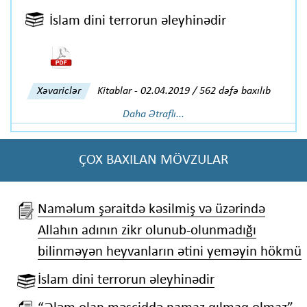
İslam dini terrorun əleyhinədir
Xəvariclər
Kitablar
-
02.04.2019 / 562 dəfə baxılıb
Daha Ətraflı...
ÇOX BAXILAN MÖVZULAR
Naməlum şəraitdə kəsilmiş və üzərində
Allahın adının zikr olunub-olunmadığı
bilinməyən heyvanların ətini yeməyin hökmü
İslam dini terrorun əleyhinədir