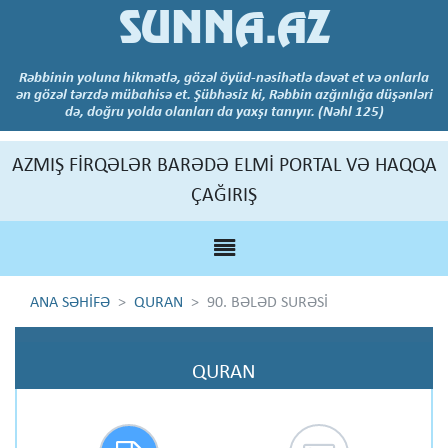
SUNNA.AZ
Rəbbinin yoluna hikmətlə, gözəl öyüd-nəsihətlə dəvət et və onlarla
ən gözəl tərzdə mübahisə et. Şübhəsiz ki, Rəbbin azğınlığa düşənləri
də, doğru yolda olanları da yaxşı tanıyır. (Nəhl 125)
AZMIŞ FİRQƏLƏR BARƏDƏ ELMİ PORTAL VƏ HAQQA
ÇAĞIRIŞ
ANA SƏHİFƏ
QURAN
90. BƏLƏD SURƏSİ
QURAN