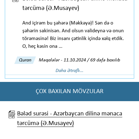
tərcümə (Ə.Musayev)
And içirəm bu şəhərə (Məkkəyə)! Sən də o
şəhərin sakinisən. And olsun valideynə və onun
törəməsinə! Biz insanı çətinlik içində xəlq etdik.
O, heç kəsin ona ...
Quran
Məqalələr
-
11.10.2024 / 69 dəfə baxılıb
Daha Ətraflı...
ÇOX BAXILAN MÖVZULAR
Bələd surəsi - Azərbaycan dilinə mənaca
tərcümə (Ə.Musayev)