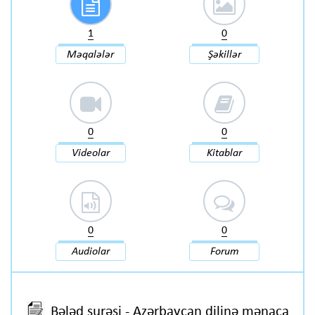
1
0
Məqalələr
Şəkillər
0
0
Videolar
Kitablar
0
0
Audiolar
Forum
Bələd surəsi - Azərbaycan dilinə mənaca