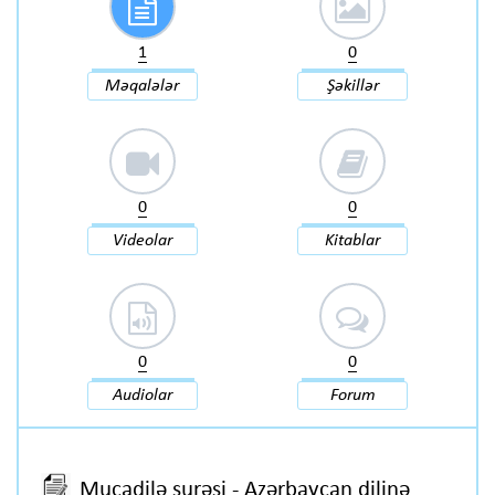
1
0
Məqalələr
Şəkillər
0
0
Videolar
Kitablar
0
0
Audiolar
Forum
Mucadilə surəsi - Azərbaycan dilinə