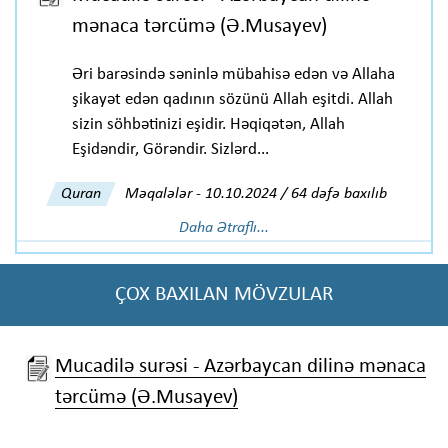
mənaca tərcümə (Ə.Musayev)
Əri barəsində səninlə mübahisə edən və Allaha
şikayət edən qadının sözünü Allah eşitdi. Allah
sizin söhbətinizi eşidir. Həqiqətən, Allah
Eşidəndir, Görəndir. Sizlərd...
Quran
Məqalələr
-
10.10.2024 / 64 dəfə baxılıb
Daha Ətraflı...
ÇOX BAXILAN MÖVZULAR
Mucadilə surəsi - Azərbaycan dilinə mənaca
tərcümə (Ə.Musayev)