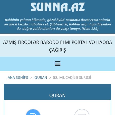
SUNNA.AZ
Rəbbinin yoluna hikmətlə, gözəl öyüd-nəsihətlə dəvət et və onlarla
ən gözəl tərzdə mübahisə et. Şübhəsiz ki, Rəbbin azğınlığa düşənləri
də, doğru yolda olanları da yaxşı tanıyır. (Nəhl 125)
AZMIŞ FİRQƏLƏR BARƏDƏ ELMİ PORTAL VƏ HAQQA
ÇAĞIRIŞ
ANA SƏHİFƏ
QURAN
58. MUCADİLƏ SURƏSİ
QURAN