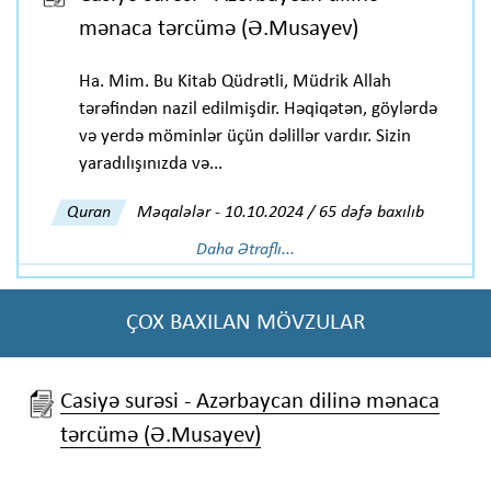
mənaca tərcümə (Ə.Musayev)
Ha. Mim. Bu Kitab Qüdrətli, Müdrik Allah
tərəfindən nazil edilmişdir. Həqiqətən, göylərdə
və yerdə möminlər üçün dəlillər vardır. Sizin
yaradılışınızda və...
Quran
Məqalələr
-
10.10.2024 / 65 dəfə baxılıb
Daha Ətraflı...
ÇOX BAXILAN MÖVZULAR
Casiyə surəsi - Azərbaycan dilinə mənaca
tərcümə (Ə.Musayev)