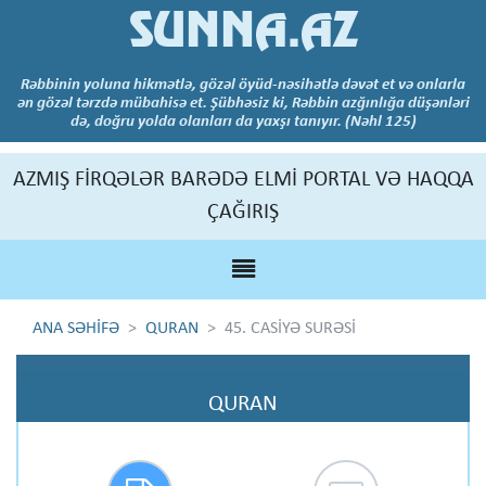
SUNNA.AZ
Rəbbinin yoluna hikmətlə, gözəl öyüd-nəsihətlə dəvət et və onlarla
ən gözəl tərzdə mübahisə et. Şübhəsiz ki, Rəbbin azğınlığa düşənləri
də, doğru yolda olanları da yaxşı tanıyır. (Nəhl 125)
AZMIŞ FİRQƏLƏR BARƏDƏ ELMİ PORTAL VƏ HAQQA
ÇAĞIRIŞ
ANA SƏHİFƏ
QURAN
45. CASİYƏ SURƏSİ
QURAN