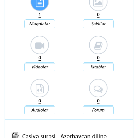
1
0
Məqalələr
Şəkillər
0
0
Videolar
Kitablar
0
0
Audiolar
Forum
Casiyə surəsi - Azərbaycan dilinə