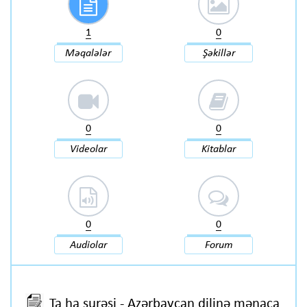
1
0
Məqalələr
Şəkillər
0
0
Videolar
Kitablar
0
0
Audiolar
Forum
Ta ha surəsi - Azərbaycan dilinə mənaca