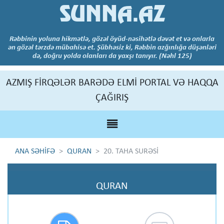
SUNNA.AZ
Rəbbinin yoluna hikmətlə, gözəl öyüd-nəsihətlə dəvət et və onlarla
ən gözəl tərzdə mübahisə et. Şübhəsiz ki, Rəbbin azğınlığa düşənləri
də, doğru yolda olanları da yaxşı tanıyır. (Nəhl 125)
AZMIŞ FİRQƏLƏR BARƏDƏ ELMİ PORTAL VƏ HAQQA
ÇAĞIRIŞ
ANA SƏHİFƏ
QURAN
20. TAHA SURƏSİ
QURAN