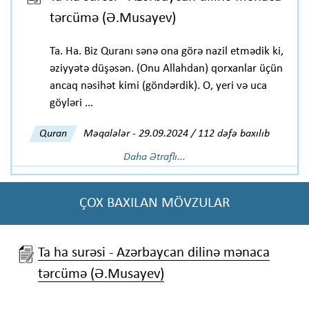
tərcümə (Ə.Musayev)
Ta. Ha. Biz Quranı sənə ona görə nazil etmədik ki,
əziyyətə düşəsən. (Onu Allahdan) qorxanlar üçün
ancaq nəsihət kimi (göndərdik). O, yeri və uca
göyləri ...
Quran
Məqalələr
-
29.09.2024 / 112 dəfə baxılıb
Daha Ətraflı...
ÇOX BAXILAN MÖVZULAR
Ta ha surəsi - Azərbaycan dilinə mənaca
tərcümə (Ə.Musayev)